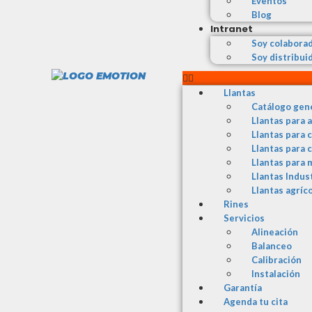
Eventos
Blog
Intranet
Soy colabora
Soy distribui
Llantas
Catálogo gen
Llantas para 
Llantas para 
Llantas para 
Llantas para 
Llantas Indus
Llantas agríc
Rines
Servicios
Alineación
Balanceo
Calibración
Instalación
Garantía
Agenda tu cita