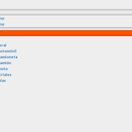
dor
dor
eral
automóvil
camioneta
camión
moto
triales
olas