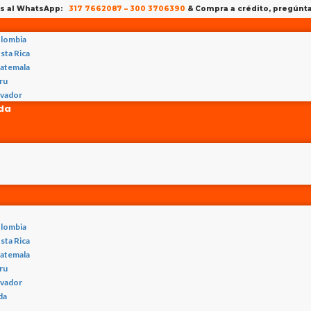
os al WhatsApp:
317 7662087
–
300 3706390
& Compra a crédito, pregún
lombia
sta Rica
atemala
ru
lvador
nda
lombia
sta Rica
atemala
ru
lvador
da