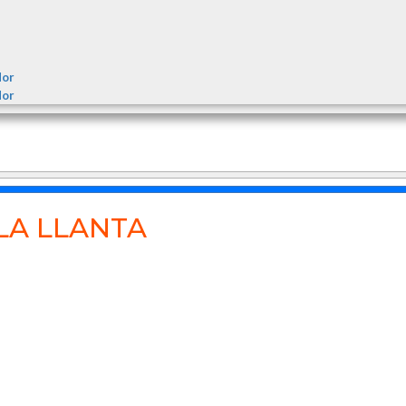
dor
dor
LA LLANTA