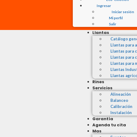
Ingresar
Iniciar sesión
Mi perfil
Salir
Llantas
Catálogo gen
Llantas para 
Llantas para 
Llantas para 
Llantas para 
Llantas Indus
Llantas agríc
Rines
Servicios
Alineación
Balanceo
Calibración
Instalación
Garantía
Agenda tu cita
Mas