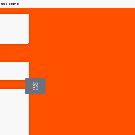
tanos como
$
0
0