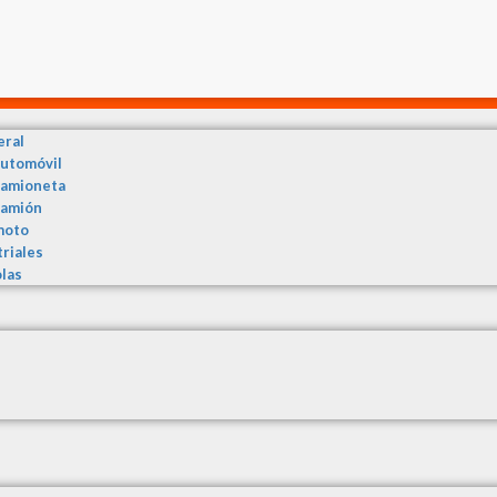
eral
automóvil
camioneta
camión
moto
triales
olas