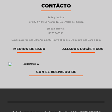
CONTÁCTO
Sede principal
Cra 27 #7-09 La Alameda, Cali, Valle del Cauca
Linea nacional:
3175766591
Lunes a viernes de 8:00 Am a 6:00 Pm y Sábados y Domingos de 8am a 1pm
MEDIOS DE PAGO
ALIADOS LOGÍSTICOS
CON EL RESPALDO DE