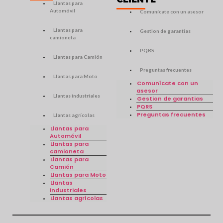
Llantas para
Automóvil
Comunícate con un asesor
Llantas para
Gestion de garantias
camioneta
PQRS
Llantas para Camión
Preguntas frecuentes
Llantas para Moto
Comunícate con un
asesor
Llantas industriales
Gestion de garantias
PQRS
Preguntas frecuentes
Llantas agrícolas
Llantas para
Automóvil
Llantas para
camioneta
Llantas para
Camión
Llantas para Moto
Llantas
industriales
Llantas agrícolas