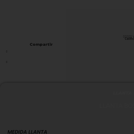





Califi
Compartir
LLANTA 
LLANTA BOS
MEDIDA LLANTA