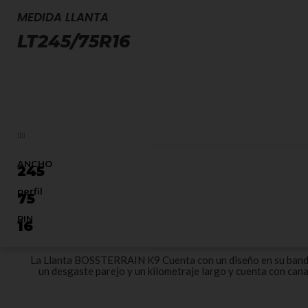
MEDIDA LLANTA
LT245/75R16
ANCHO
245
perfil
75
RIN
16
La Llanta BOSSTERRAIN K9 Cuenta con un diseño en su banda 
un desgaste parejo y un kilometraje largo y cuenta con can