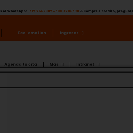
os al WhatsApp:
317 7662087
–
300 3706390
& Compra a crédito, pregún
Eco-emotion
Ingresar
Agenda tu cita
Mas
Intranet