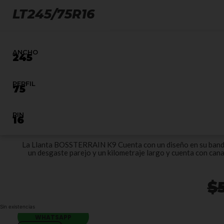
LT245/75R16
ANCHO
245
PERFIL
75
RIN
16
La Llanta BOSSTERRAIN K9 Cuenta con un diseño en su banda 
un desgaste parejo y un kilometraje largo y cuenta con can
$
Sin existencias
WHATSAPP