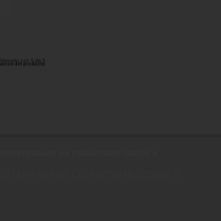
Valorado con 5 de 5
cación del producto
BOSSTERRAIN K9 LT245/75R16 120/116 S
STERRAIN K9 LT245/75R16 120/116 S