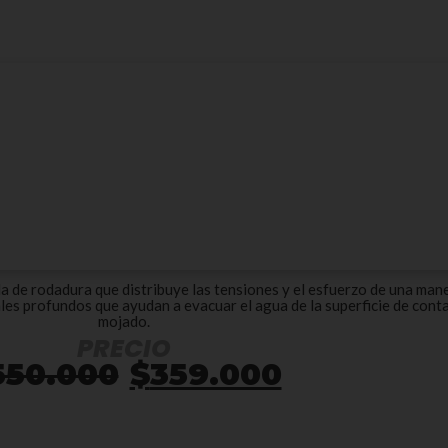
de rodadura que distribuye las tensiones y el esfuerzo de una man
ales profundos que ayudan a evacuar el agua de la superficie de cont
mojado.
PRECIO
El
El
550.000
$
359.000
precio
precio