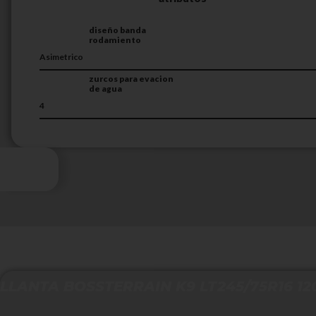
diseño banda
rodamiento
Asimetrico
zurcos para evacion
de agua
4
LLANTA BOSSTERRAIN K9 LT245/75R16 120