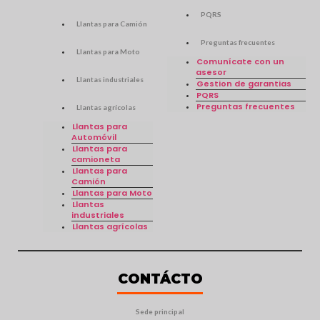
PQRS
Llantas para Camión
Preguntas frecuentes
Llantas para Moto
Comunícate con un
asesor
Llantas industriales
Gestion de garantias
PQRS
Preguntas frecuentes
Llantas agrícolas
Llantas para
Automóvil
Llantas para
camioneta
Llantas para
Camión
Llantas para Moto
Llantas
industriales
Llantas agrícolas
CONTÁCTO
Sede principal