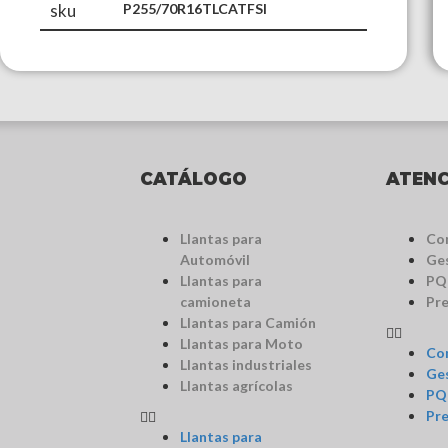
sku
P255/70R16TLCATFSI
CATÁLOGO
ATENC
Llantas para
Co
Automóvil
Ges
Llantas para
PQ
camioneta
Pr
Llantas para Camión
Llantas para Moto
Co
Llantas industriales
Ges
Llantas agrícolas
PQ
Pr
Llantas para