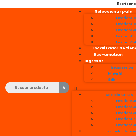
Escríben
Seleccionar país
Emotion Co
Emotion Co
Emotion Gu
Emotion Pe
Emotion Sa
Localizador de tie
Eco-emotion
Ingresar
Iniciar sesión
Mi perfil
Salir
Seleccionar país
Emotion Co
Emotion Co
Emotion Gu
Emotion Pe
Emotion Sa
Localizador de tien