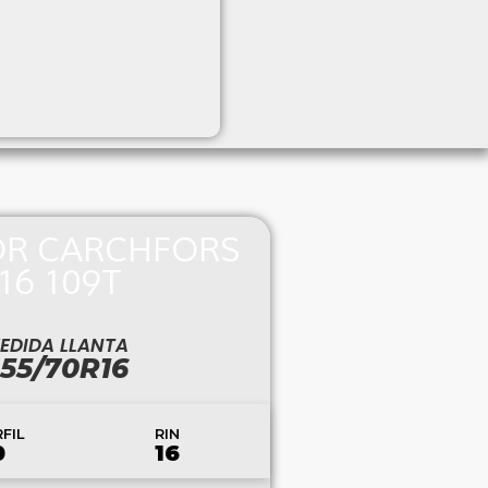
OR CARCHFORS
16 109T
EDIDA LLANTA
55/70R16
RIN
FIL
16
0