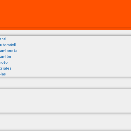
eral
automóvil
camioneta
camión
moto
triales
olas