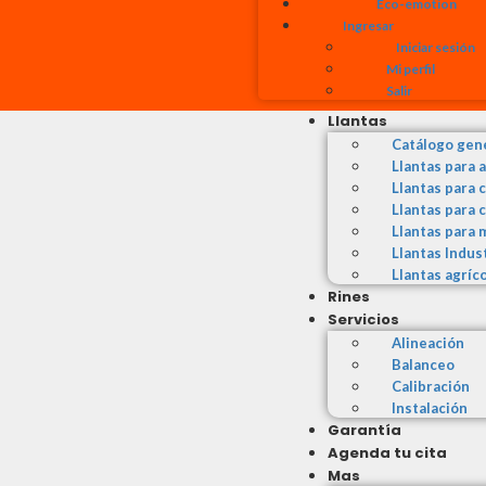
Eco-emotion
Ingresar
Iniciar sesión
Mi perfil
Salir
Llantas
Catálogo gen
Llantas para 
Llantas para 
Llantas para 
Llantas para 
Llantas Indus
Llantas agríc
Rines
Servicios
Alineación
Balanceo
Calibración
Instalación
Garantía
Agenda tu cita
Mas