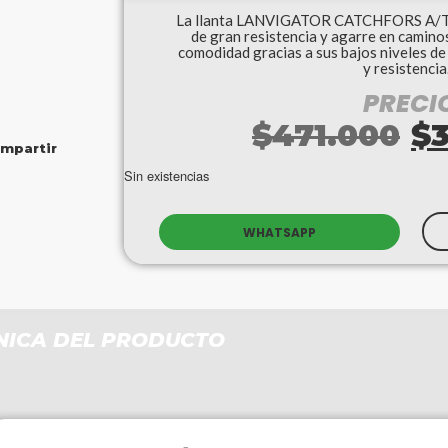
La llanta LANVIGATOR CATCHFORS A/T po
de gran resistencia y agarre en caminos 
comodidad gracias a sus bajos niveles de r
y resistencia
PRECI
$
471.000
$
mpartir
Sin existencias
WHATSAPP
NICA DEL PRODUCTO