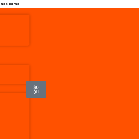
tanos como
$
0
0