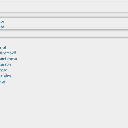
dor
dor
eral
automóvil
camioneta
camión
moto
triales
olas