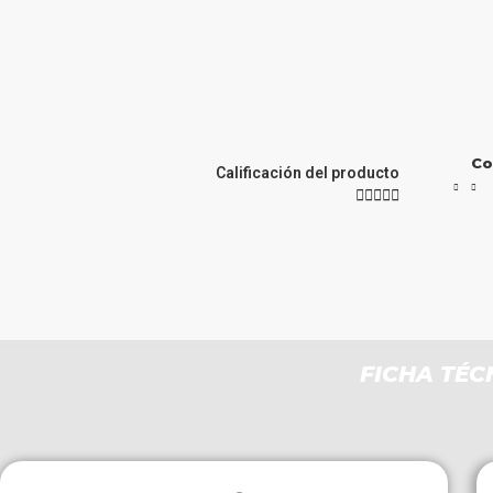
Co
Calificación del producto





FICHA TÉC