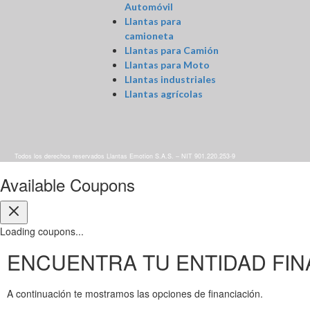
Automóvil
Llantas para
camioneta
Llantas para Camión
Llantas para Moto
Llantas industriales
Llantas agrícolas
Todos los derechos reservados Llantas Emotion S.A.S. – NIT 901.220.253-9
Available Coupons
Loading coupons...
ENCUENTRA TU ENTIDAD FIN
A continuación te mostramos las opciones de financiación.