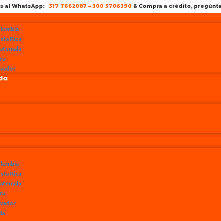
os al WhatsApp:
317 7662087
–
300 3706390
& Compra a crédito, pregún
lombia
sta Rica
atemala
ru
lvador
nda
lombia
sta Rica
atemala
ru
lvador
da