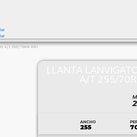
dor
dor
 A/T 255/70R16 109T
LLANTA LANVIGAT
A/T 255/70R
M
2
ANCHO
PER
255
7