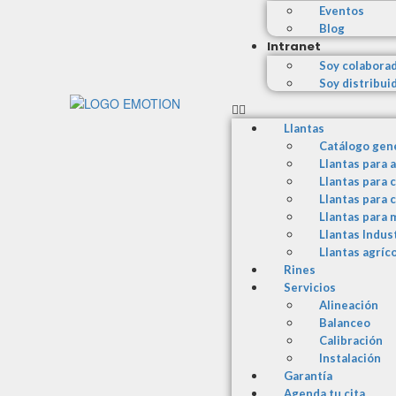
Eventos
Blog
Intranet
Soy colabora
Soy distribui
Llantas
Catálogo gen
Llantas para 
Llantas para 
Llantas para 
Llantas para 
Llantas Indus
Llantas agríc
Rines
Servicios
Alineación
Balanceo
Calibración
Instalación
Garantía
Agenda tu cita