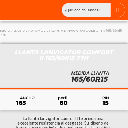
INICIO
/
LLANTAS AUTOMÓVIL
/ LLANTA LANVIGATOR COMFORT II 165/60R15
77H
LLANTA LANVIGATOR COMFORT
II 165/60R15 77H
MEDIDA LLANTA
165/60R15
RIN
ANCHO
perfil
15
165
60
La llanta lanvigator comfor II te brinda una
execelente resistencia al desgaste. Su diseño de
lona de acero optimizado pueden evitar la tensión