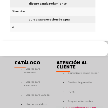
diseño banda rodamiento
Simetrico
zurcos para evacion de agua
4
CATÁLOGO
ATENCIÓN AL
CLIENTE
Llantas para
Automóvil
Comunícate con un asesor
Llantas para
Gestion de garantias
camioneta
PQRS
Llantas para Camión
Preguntas frecuentes
Llantas para Moto
Comunícate con un