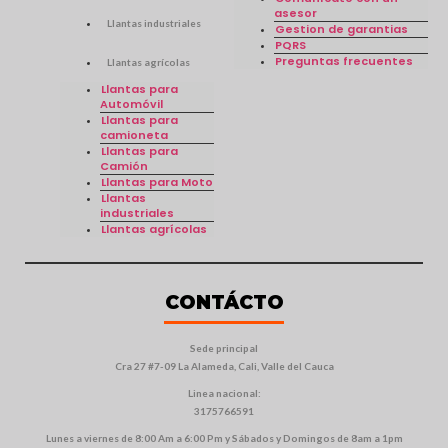
asesor
Llantas industriales
Gestion de garantias
PQRS
Preguntas frecuentes
Llantas agrícolas
Llantas para
Automóvil
Llantas para
camioneta
Llantas para
Camión
Llantas para Moto
Llantas
industriales
Llantas agrícolas
CONTÁCTO
Sede principal
Cra 27 #7-09 La Alameda, Cali, Valle del Cauca
Linea nacional:
3175766591
Lunes a viernes de 8:00 Am a 6:00 Pm y Sábados y Domingos de 8am a 1pm