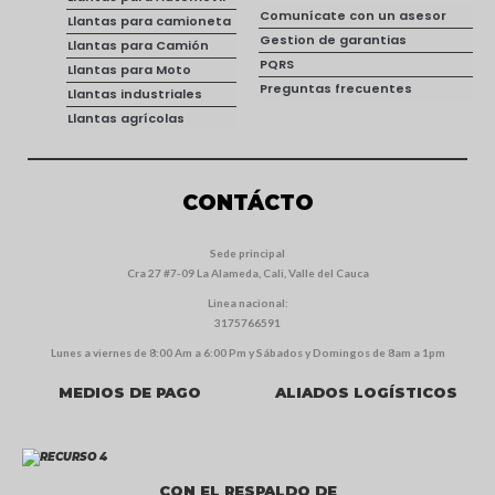
Comunícate con un asesor
Llantas para camioneta
Gestion de garantias
Llantas para Camión
PQRS
Llantas para Moto
Preguntas frecuentes
Llantas industriales
Llantas agrícolas
CONTÁCTO
Sede principal
Cra 27 #7-09 La Alameda, Cali, Valle del Cauca
Linea nacional:
3175766591
Lunes a viernes de 8:00 Am a 6:00 Pm y Sábados y Domingos de 8am a 1pm
MEDIOS DE PAGO
ALIADOS LOGÍSTICOS
CON EL RESPALDO DE