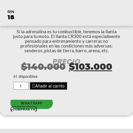
RIN
18
Si la adrenalina es tu combustible, tenemos la llanta
justo para tu moto. El llanta CR300 está especialmente
pensado para entrenamiento y carreras no
profesionales en las condiciones más adversas:
senderos, pistas de tierra, barro, arena, etc.
PRECIO
El
El
$
140.000
$
103.000
41 disponibles
precio
pre
LLANTA
Añadir al carrito
original
actu
MOTO
CR300
2.75-
era:
es:
WHATSAPP
18
¡COMPRAR YA!
42M
$140.000.
$103
VIPAL
cantidad