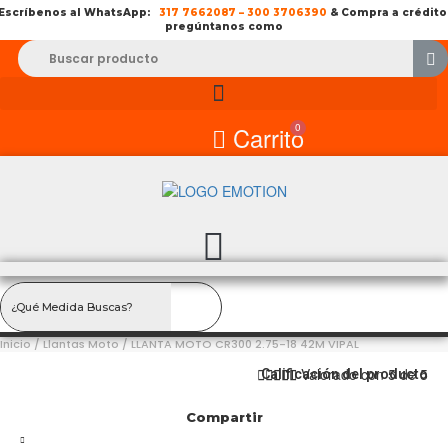
Escríbenos al WhatsApp:
317 7662087
–
300 3706390
& Compra a crédito
pregúntanos como
0
Carrito
Inicio
/
Llantas Moto
/ LLANTA MOTO CR300 2.75-18 42M VIPAL





Valorado con 5 de 5
Calificación del producto
Compartir