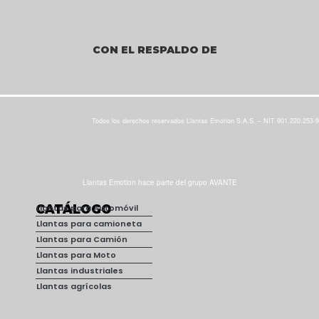
CON EL RESPALDO DE
Todos los derechos reservados Llantas Emotion S.A.S. – NIT 901.220.253-9
Llantas Emotion hace parte del grupo AVANTE
CATÁLOGO
Llantas para Automóvil
Llantas para camioneta
Llantas para Camión
Llantas para Moto
Llantas industriales
Llantas agrícolas