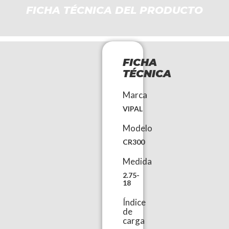
FICHA TÉCNICA DEL PRODUCTO
FICHA
TÉCNICA
Marca
VIPAL
Modelo
CR300
Medida
2.75-
18
Índice
de
carga