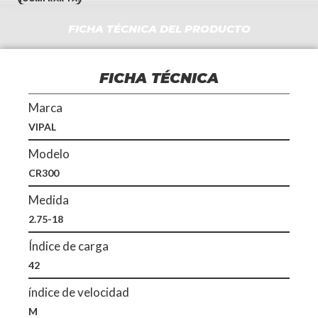
18
era:
es:
42M
FICHA TÉCNICA DEL PRODUCTO
VIPAL
$140.000.
$103
cantidad
FICHA TÉCNICA
Marca
VIPAL
Modelo
CR300
Medida
2.75-18
Índice de carga
42
índice de velocidad
M