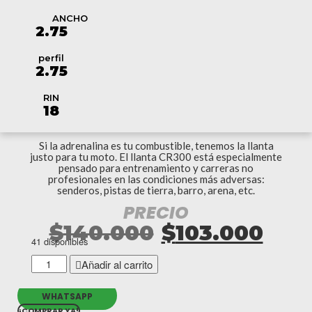
ANCHO
2.75
perfil
2.75
RIN
18
Si la adrenalina es tu combustible, tenemos la llanta
justo para tu moto. El llanta CR300 está especialmente
pensado para entrenamiento y carreras no
profesionales en las condiciones más adversas:
senderos, pistas de tierra, barro, arena, etc.
PRECIO
El
El
$
140.000
$
103.000
41 disponibles
precio
pre
LLANTA
Añadir al carrito
MOTO
original
actu
CR300
WHATSAPP
2.75-
¡COMPRAR YA!