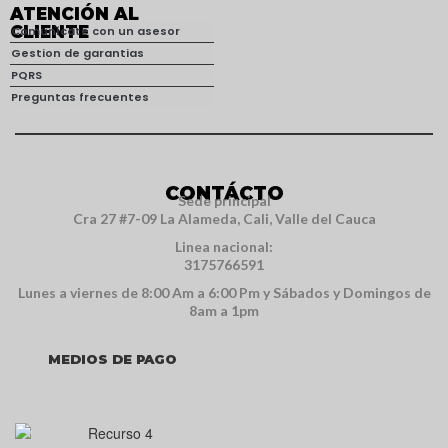
ATENCIÓN AL
CLIENTE
Comunícate con un asesor
Gestion de garantias
PQRS
Preguntas frecuentes
CONTÁCTO
Sede principal
Cra 27 #7-09 La Alameda, Cali, Valle del Cauca
Linea nacional:
3175766591
Lunes a viernes de 8:00 Am a 6:00 Pm y Sábados y Domingos de
8am a 1pm
MEDIOS DE PAGO