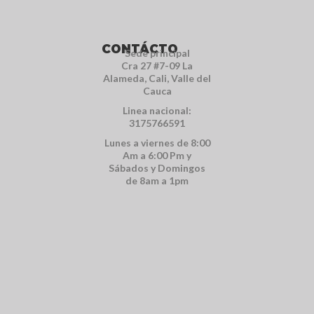
CONTÁCTO
Sede principal
Cra 27 #7-09 La
Alameda, Cali, Valle del
Cauca
Linea nacional:
3175766591
Lunes a viernes de 8:00
Am a 6:00 Pm y
Sábados y Domingos
de 8am a 1pm