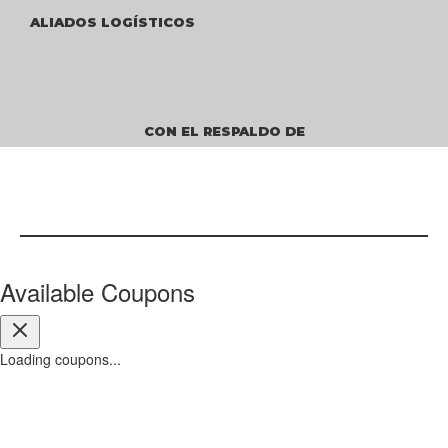
ALIADOS LOGÍSTICOS
CON EL RESPALDO DE
Todos los derechos reservados Llantas Emotion S.A.S. – NIT 901.220.253-9
Available Coupons
Loading coupons...