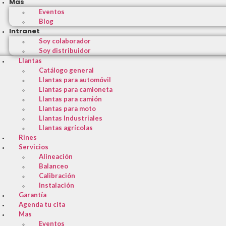
Mas
Eventos
Blog
Intranet
Soy colaborador
Soy distribuidor
Llantas
Catálogo general
Llantas para automóvil
Llantas para camioneta
Llantas para camión
Llantas para moto
Llantas Industriales
Llantas agrícolas
Rines
Servicios
Alineación
Balanceo
Calibración
Instalación
Garantía
Agenda tu cita
Mas
Eventos