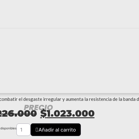
a combatir el desgaste irregular y aumenta la resistencia de la banda
PRECIO
El
El
226.000
$
1.023.000
precio
precio
LLANTA
ROADLUX
 disponibles
Añadir al carrito
R217
295/80R22.5
152L