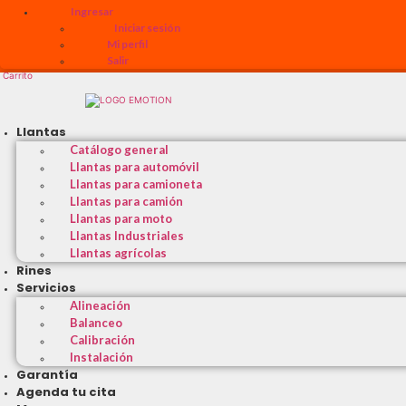
Ingresar
Iniciar sesión
Mi perfil
Salir
Carrito
Llantas
Catálogo general
Llantas para automóvil
Llantas para camioneta
Llantas para camión
Llantas para moto
Llantas Industriales
Llantas agrícolas
Rines
Servicios
Alineación
Balanceo
Calibración
Instalación
Garantía
Agenda tu cita