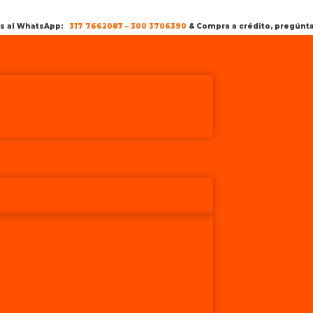
os al WhatsApp:
317 7662087
–
300 3706390
& Compra a crédito, pregún