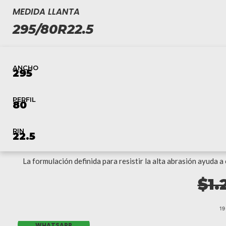
MEDIDA LLANTA
295/80R22.5
ANCHO
295
PERFIL
80
RIN
22.5
La formulación definida para resistir la alta abrasión ayuda 
$
1.
19
WHATSAPP