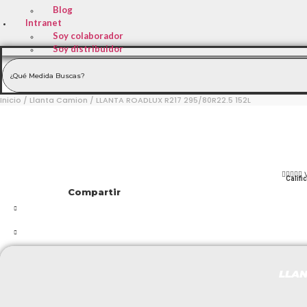
Blog
Intranet
Soy colaborador
Soy distribuidor
Inicio
/
Llanta Camion
/ LLANTA ROADLUX R217 295/80R22.5 152L





Califi
Compartir
LLAN