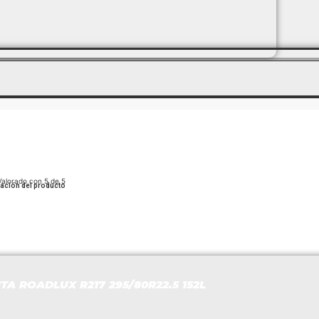
Valorado con 5 de 5
cación del producto
TA ROADLUX R217 295/80R22.5 152L