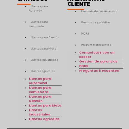
CLIENTE
Llantas para
Automóvil
Comunícate con un asesor
Llantas para
Gestion de garantias
camioneta
PQRS
Llantas para Camión
Preguntas frecuentes
Llantas para Moto
Comunícate con un
asesor
Llantas industriales
Gestion de garantias
PQRS
Preguntas frecuentes
Llantas agrícolas
Llantas para
Automóvil
Llantas para
camioneta
Llantas para
Camión
Llantas para Moto
Llantas
industriales
Llantas agrícolas