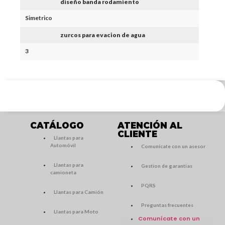
diseño banda rodamiento
Simetrico
zurcos para evacion de agua
3
CATÁLOGO
ATENCIÓN AL
CLIENTE
Llantas para
Automóvil
Comunícate con un asesor
Llantas para
Gestion de garantias
camioneta
PQRS
Llantas para Camión
Preguntas frecuentes
Llantas para Moto
Comunícate con un