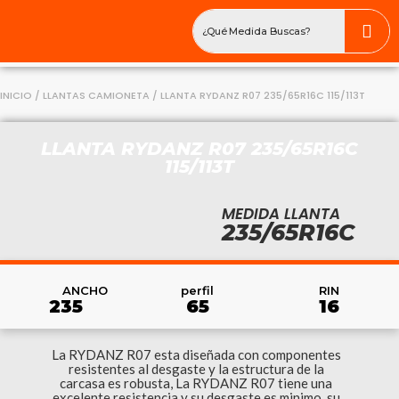
INICIO
/
LLANTAS CAMIONETA
/ LLANTA RYDANZ R07 235/65R16C 115/113T
LLANTA RYDANZ R07 235/65R16C
115/113T
MEDIDA LLANTA
235/65R16C
RIN
ANCHO
perfil
16
235
65
La RYDANZ R07 esta diseñada con componentes
resistentes al desgaste y la estructura de la
carcasa es robusta, La RYDANZ R07 tiene una
excelente resistencia y su desgaste es minimo, su