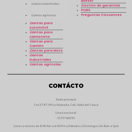
asesor
Llantas industriales
Gestion de garantias
PQRS
Preguntas frecuentes
Llantas agrícolas
Llantas para
Automóvil
Llantas para
camioneta
Llantas para
Camión
Llantas para Moto
Llantas
industriales
Llantas agrícolas
CONTÁCTO
Sede principal
Cra 27 #7-09 La Alameda, Cali, Valle del Cauca
Linea nacional:
3175766591
Lunes a viernes de 8:00 Am a 6:00 Pm y Sábados y Domingos de 8am a 1pm