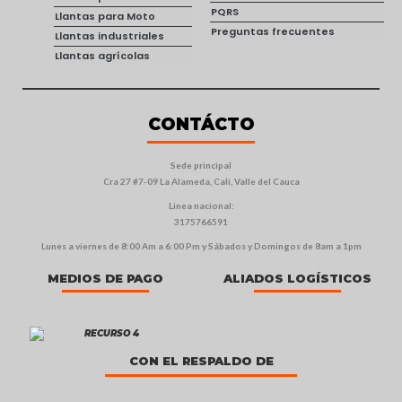
PQRS
Llantas para Moto
Preguntas frecuentes
Llantas industriales
Llantas agrícolas
CONTÁCTO
Sede principal
Cra 27 #7-09 La Alameda, Cali, Valle del Cauca
Linea nacional:
3175766591
Lunes a viernes de 8:00 Am a 6:00 Pm y Sábados y Domingos de 8am a 1pm
MEDIOS DE PAGO
ALIADOS LOGÍSTICOS
CON EL RESPALDO DE