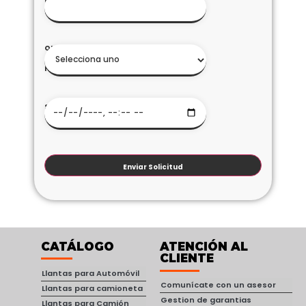
CORREO
ELECTRONICO
*
QUE
DESEA
HACER
*
SELECCIONA
LA TIENDA
*
Enviar Solicitud
CATÁLOGO
ATENCIÓN AL
CLIENTE
Llantas para Automóvil
Comunícate con un asesor
Llantas para camioneta
Gestion de garantias
Llantas para Camión