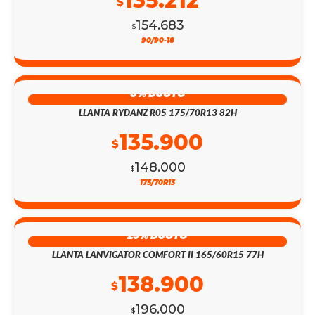
135.212
$
154.683
$
90/90-18
8% DSCTO
LLANTA RYDANZ R05 175/70R13 82H
135.900
$
148.000
$
175/70R13
29% DSCTO
LLANTA LANVIGATOR COMFORT II 165/60R15 77H
138.900
$
196.000
$