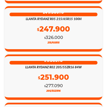
24% DSCTO
LLANTA RYDANZ R05 215/65R15 100H
247.900
$
326.000
$
215/65R15
9% DSCTO
LLANTA RYDANZ R02 205/55ZR16 84W
251.900
$
277.090
$
205/55ZR16