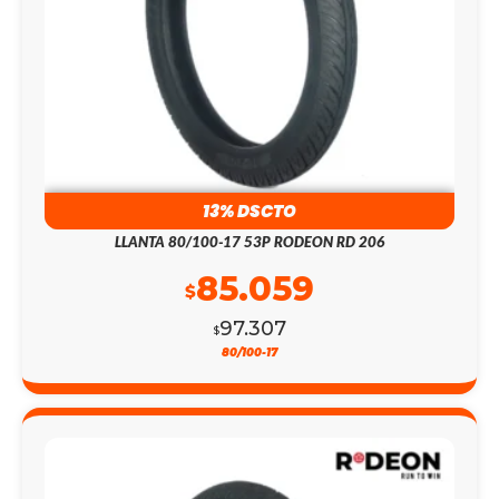
13% DSCTO
LLANTA 80/100-17 53P RODEON RD 206
85.059
$
97.307
$
80/100-17