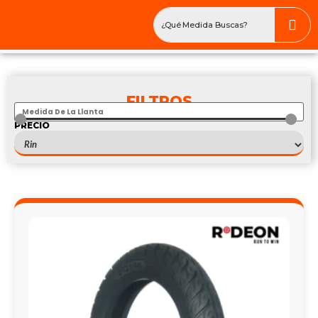
FILTROS
PRECIO
$
—
$
100/80-17