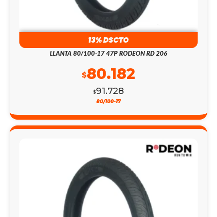
13% DSCTO
LLANTA 80/100-17 47P RODEON RD 206
80.182
$
91.728
$
80/100-17