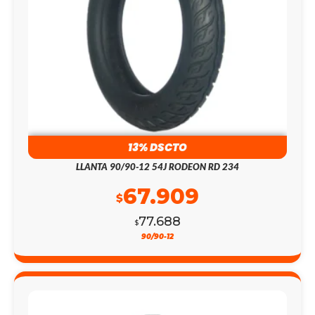
13% DSCTO
LLANTA 90/90-12 54J RODEON RD 234
67.909
$
77.688
$
90/90-12