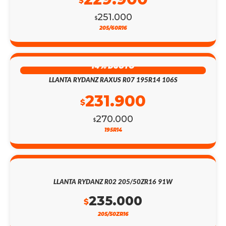
$
251.000
$
205/60R16
14% DSCTO
LLANTA RYDANZ RAXUS R07 195R14 106S
231.900
$
270.000
$
195R14
LLANTA RYDANZ R02 205/50ZR16 91W
235.000
$
205/50ZR16