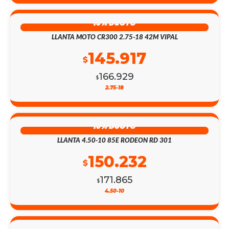
13% DSCTO
LLANTA MOTO CR300 2.75-18 42M VIPAL
145.917
$
166.929
$
2.75-18
13% DSCTO
LLANTA 4.50-10 85E RODEON RD 301
150.232
$
171.865
$
4.50-10