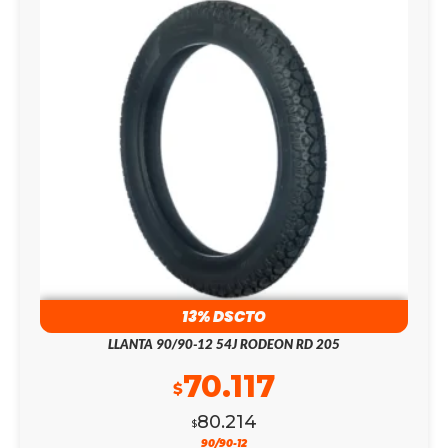
13% DSCTO
LLANTA 90/90-12 54J RODEON RD 205
70.117
$
80.214
$
90/90-12