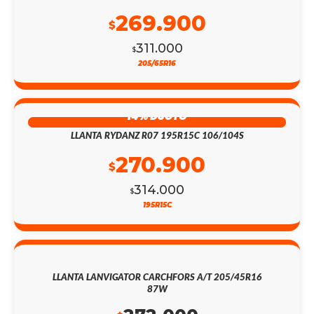
269.900
$
311.000
$
205/65R16
14% DSCTO
LLANTA RYDANZ R07 195R15C 106/104S
270.900
$
314.000
$
195R15C
LLANTA LANVIGATOR CARCHFORS A/T 205/45R16
87W