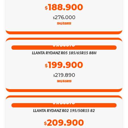
188.900
$
276.000
$
195/55R15
9% DSCTO
LLANTA RYDANZ R05 185/65R15 88H
199.900
$
219.890
$
185/65R15
9% DSCTO
LLANTA RYDANZ R02 195/50R15 82
209.900
$