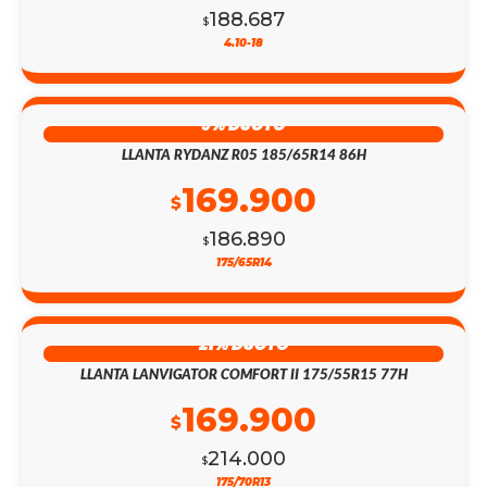
188.687
$
4.10-18
9% DSCTO
LLANTA RYDANZ R05 185/65R14 86H
169.900
$
186.890
$
175/65R14
21% DSCTO
LLANTA LANVIGATOR COMFORT II 175/55R15 77H
169.900
$
214.000
$
175/70R13