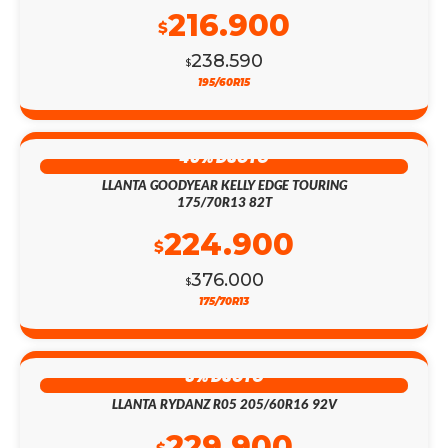
216.900
$
238.590
$
195/60R15
40% DSCTO
LLANTA GOODYEAR KELLY EDGE TOURING
175/70R13 82T
224.900
$
376.000
$
175/70R13
8% DSCTO
LLANTA RYDANZ R05 205/60R16 92V
229.900