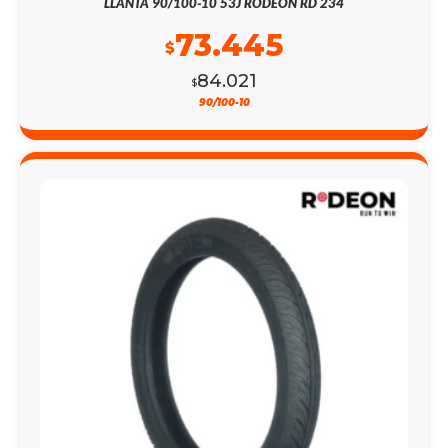
LLANTA 90/100-10 53J RODEON RD 234
73.445
$
84.021
$
90/100-10