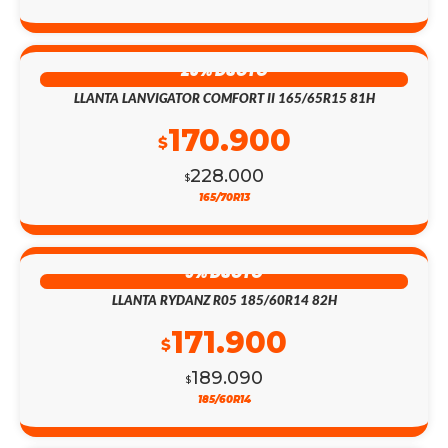
25% DSCTO
LLANTA LANVIGATOR COMFORT II 165/65R15 81H
170.900
$
228.000
$
165/70R13
9% DSCTO
LLANTA RYDANZ R05 185/60R14 82H
171.900
$
189.090
$
185/60R14