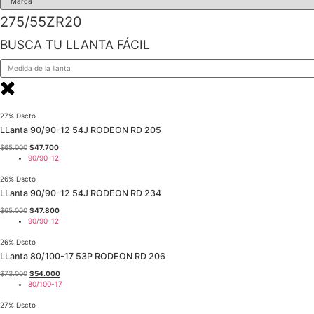
275/55ZR20
BUSCA TU LLANTA FÁCIL
27% Dscto
LLanta 90/90-12 54J RODEON RD 205
El
El
$
65.000
$
47.700
precio
precio
90/90-12
original
actual
era:
es:
26% Dscto
$65.000.
$47.700.
LLanta 90/90-12 54J RODEON RD 234
El
El
$
65.000
$
47.800
precio
precio
90/90-12
original
actual
era:
es:
26% Dscto
$65.000.
$47.800.
LLanta 80/100-17 53P RODEON RD 206
El
El
$
73.000
$
54.000
precio
precio
80/100-17
original
actual
era:
es:
27% Dscto