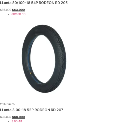
$85.000.
$62.000.
LLanta 80/100-18 54P RODEON RD 205
El
El
$
86.000
$
63.000
precio
precio
80/100-18
original
actual
era:
es:
$86.000.
$63.000.
26% Dscto
LLanta 3.00-18 52P RODEON RD 207
El
El
$
92.000
$
68.000
precio
precio
3.00-18
original
actual