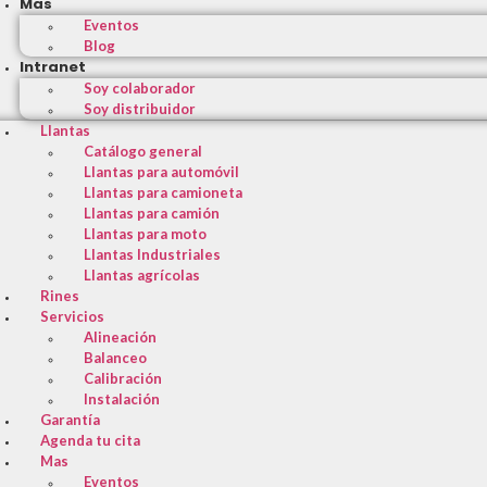
Mas
Eventos
Blog
Intranet
Soy colaborador
Soy distribuidor
Llantas
Catálogo general
Llantas para automóvil
Llantas para camioneta
Llantas para camión
Llantas para moto
Llantas Industriales
Llantas agrícolas
Rines
Servicios
Alineación
Balanceo
Calibración
Instalación
Garantía
Agenda tu cita
Mas
Eventos