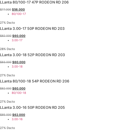
$73.000.
$54.000.
LLanta 80/100-17 47P RODEON RD 206
El
El
$
77.000
$
56.000
precio
precio
80/100-17
original
actual
era:
es:
27% Dscto
$77.000.
$56.000.
LLanta 3.00-17 50P RODEON RD 203
El
El
$
82.000
$
60.000
precio
precio
3.00-17
original
actual
era:
es:
28% Dscto
$82.000.
$60.000.
LLanta 3.00-18 52P RODEON RD 203
El
El
$
83.000
$
60.000
precio
precio
3.00-18
original
actual
era:
es:
27% Dscto
$83.000.
$60.000.
LLanta 80/100-18 54P RODEON RD 206
El
El
$
82.000
$
60.000
precio
precio
80/100-18
original
actual
era:
es:
27% Dscto
$82.000.
$60.000.
LLanta 3.00-16 50P RODEON RD 205
El
El
$
85.000
$
62.000
precio
precio
3.00-16
original
actual
era:
es:
27% Dscto