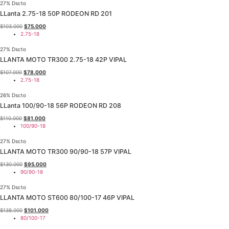
era:
es:
27% Dscto
$92.000.
$68.000.
LLanta 2.75-18 50P RODEON RD 201
El
El
$
103.000
$
75.000
precio
precio
2.75-18
original
actual
era:
es:
27% Dscto
$103.000.
$75.000.
LLANTA MOTO TR300 2.75-18 42P VIPAL
El
El
$
107.000
$
78.000
precio
precio
2.75-18
original
actual
era:
es:
26% Dscto
$107.000.
$78.000.
LLanta 100/90-18 56P RODEON RD 208
El
El
$
110.000
$
81.000
precio
precio
100/90-18
original
actual
era:
es:
27% Dscto
$110.000.
$81.000.
LLANTA MOTO TR300 90/90-18 57P VIPAL
El
El
$
130.000
$
95.000
precio
precio
90/90-18
original
actual
era:
es:
27% Dscto
$130.000.
$95.000.
LLANTA MOTO ST600 80/100-17 46P VIPAL
El
El
$
138.000
$
101.000
precio
precio
80/100-17
original
actual