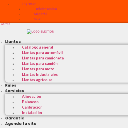
Ingresar
Iniciar sesión
Mi perfil
Salir
Carrito
Llantas
Catálogo general
Llantas para automóvil
Llantas para camioneta
Llantas para camión
Llantas para moto
Llantas Industriales
Llantas agrícolas
Rines
Servicios
Alineación
Balanceo
Calibración
Instalación
Garantía
Agenda tu cita