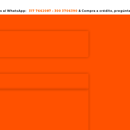
os al WhatsApp:
317 7662087
–
300 3706390
& Compra a crédito, pregún