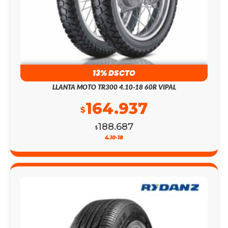
13% DSCTO
LLANTA MOTO TR300 4.10-18 60R VIPAL
164.937
$
188.687
$
4.10-18