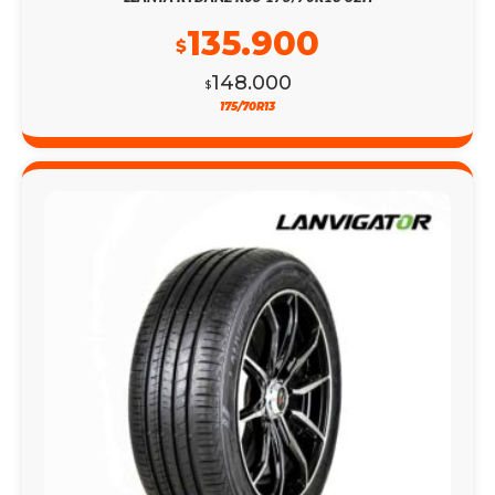
135.900
$
148.000
$
175/70R13