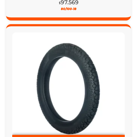
97.569
$
80/100-18