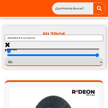
FILTROS
PRECIO
$
—
$
12R22.5