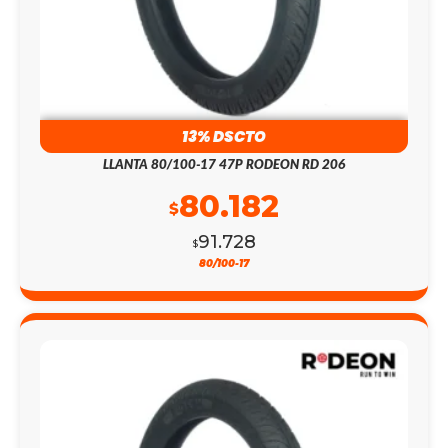
13% DSCTO
LLANTA 80/100-17 47P RODEON RD 206
80.182
$
91.728
$
80/100-17