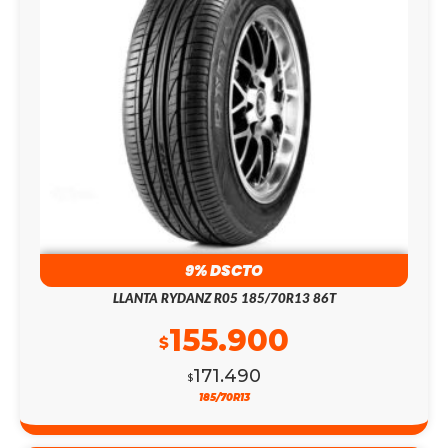
9% DSCTO
LLANTA RYDANZ R05 185/70R13 86T
155.900
$
171.490
$
185/70R13