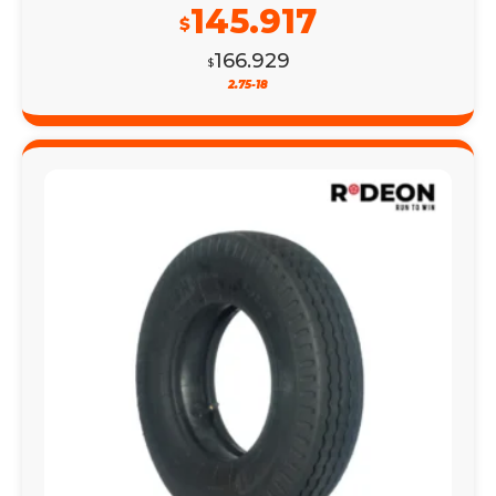
145.917
$
166.929
$
2.75-18