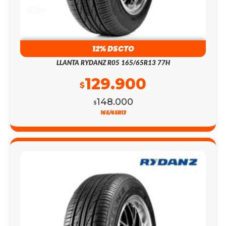
12% DSCTO
LLANTA RYDANZ R05 165/65R13 77H
129.900
$
148.000
$
165/65R13