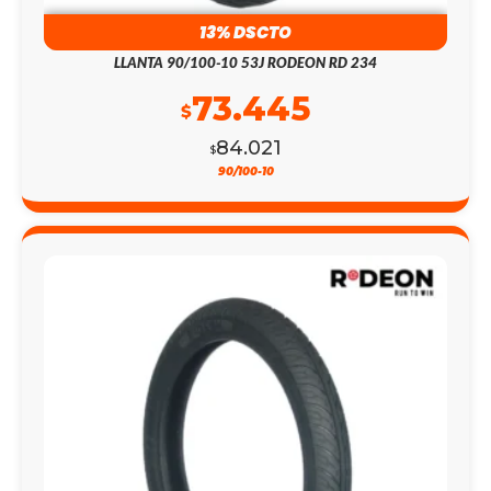
13% DSCTO
LLANTA 90/100-10 53J RODEON RD 234
73.445
$
84.021
$
90/100-10