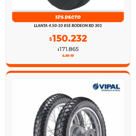
13% DSCTO
LLANTA 4.50-10 85E RODEON RD 301
150.232
$
171.865
$
4.50-10