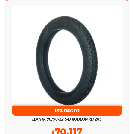
13% DSCTO
LLANTA 90/90-12 54J RODEON RD 205
70.117
$