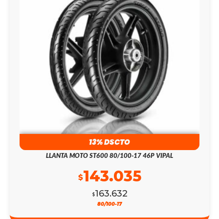
13% DSCTO
LLANTA MOTO ST600 80/100-17 46P VIPAL
143.035
$
163.632
$
80/100-17