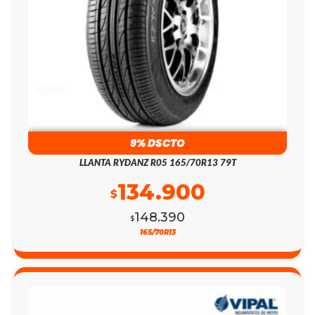
9% DSCTO
LLANTA RYDANZ R05 165/70R13 79T
134.900
$
148.390
$
165/70R13