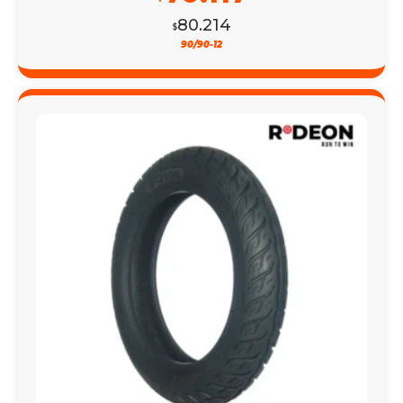
80.214
$
90/90-12