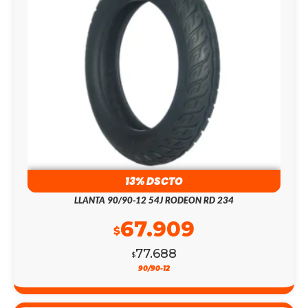
13% DSCTO
LLANTA 90/90-12 54J RODEON RD 234
67.909
$
77.688
$
90/90-12