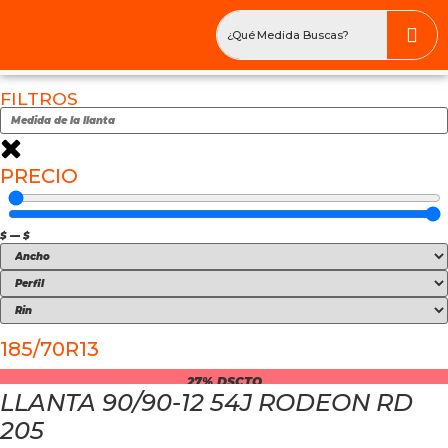
FILTROS
PRECIO
$
—
$
185/70R13
27% DSCTO
LLANTA 90/90-12 54J RODEON RD
205