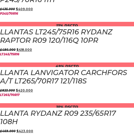
$
435.000
$
409.000
P245/70R16
13% DSCTO
LLANTAS LT245/75R16 RYDANZ
RAPTOR R09 120/116Q 10PR
$
480.000
$
418.000
LT245/75R16
49% DSCTO
LLANTA LANVIGATOR CARCHFORS
A/T LT265/70R17 121/118S
$
823.000
$
420.000
LT265/70R17
10% DSCTO
LLANTA RYDANZ R09 235/65R17
108H
$
469.000
$
423.000