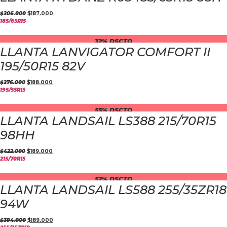
$
206.000
$
187.000
185/65R15
32% DSCTO
LLANTA LANVIGATOR COMFORT II
195/50R15 82V
$
276.000
$
188.000
195/55R15
55% DSCTO
LLANTA LANDSAIL LS388 215/70R15
98HH
$
422.000
$
189.000
215/70R15
52% DSCTO
LLANTA LANDSAIL LS588 255/35ZR18
94W
$
394.000
$
189.000