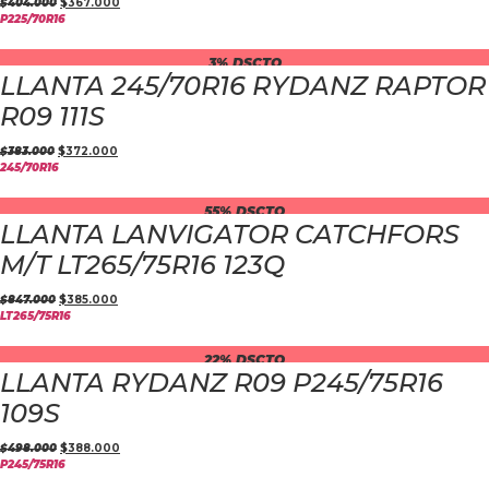
$
404.000
$
367.000
P225/70R16
3% DSCTO
LLANTA 245/70R16 RYDANZ RAPTOR
R09 111S
$
383.000
$
372.000
245/70R16
55% DSCTO
LLANTA LANVIGATOR CATCHFORS
M/T LT265/75R16 123Q
$
847.000
$
385.000
LT265/75R16
22% DSCTO
LLANTA RYDANZ R09 P245/75R16
109S
$
498.000
$
388.000
P245/75R16