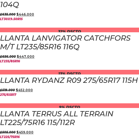
104Q
$
635.000
$
446.000
LT30X9.50R15
32% DSCTO
LLANTA LANVIGATOR CATCHFORS
M/T LT235/85R16 116Q
$
656.000
$
447.000
LT235/85R16
13% DSCTO
LLANTA RYDANZ R09 275/65R17 115H
$
519.000
$
452.000
275/65R17
9% DSCTO
LLANTA TERRUS ALL TERRAIN
LT225/75R16 115/112R
$
505.000
$
459.000
LT225/75R16