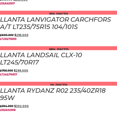
215/45ZR17
51% DSCTO
LLANTA LANVIGATOR CARCHFORS
A/T LT235/75R15 104/101S
$
600.000
$
295.000
LT235/75R15
58% DSCTO
LLANTA LANDSAIL CLX-10
LT245/70R17
$
705.000
$
299.000
LT245/70R17
1% DSCTO
LLANTA RYDANZ R02 235/40ZR18
95W
$
304.000
$
302.000
235/40ZR18