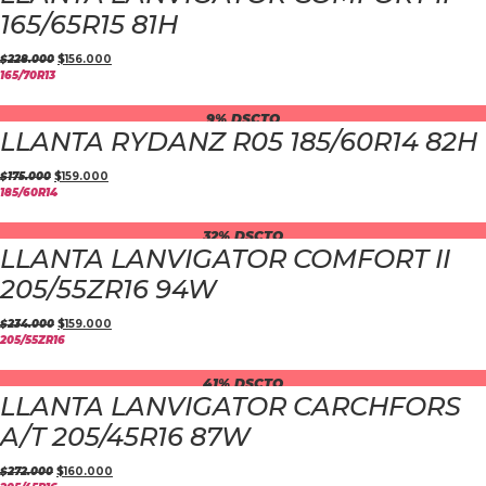
165/65R15 81H
$
228.000
$
156.000
165/70R13
9% DSCTO
LLANTA RYDANZ R05 185/60R14 82H
$
175.000
$
159.000
185/60R14
32% DSCTO
LLANTA LANVIGATOR COMFORT II
205/55ZR16 94W
$
234.000
$
159.000
205/55ZR16
41% DSCTO
LLANTA LANVIGATOR CARCHFORS
A/T 205/45R16 87W
$
272.000
$
160.000