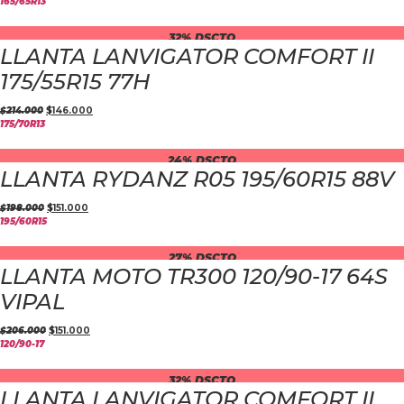
165/65R13
32% DSCTO
LLANTA LANVIGATOR COMFORT II
175/55R15 77H
$
214.000
$
146.000
175/70R13
24% DSCTO
LLANTA RYDANZ R05 195/60R15 88V
$
198.000
$
151.000
195/60R15
27% DSCTO
LLANTA MOTO TR300 120/90-17 64S
VIPAL
$
206.000
$
151.000
120/90-17
32% DSCTO
LLANTA LANVIGATOR COMFORT II