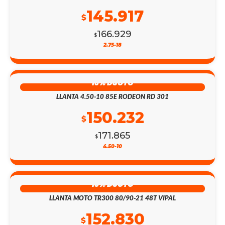
145.917
$
166.929
$
2.75-18
13% DSCTO
LLANTA 4.50-10 85E RODEON RD 301
150.232
$
171.865
$
4.50-10
13% DSCTO
LLANTA MOTO TR300 80/90-21 48T VIPAL
152.830
$