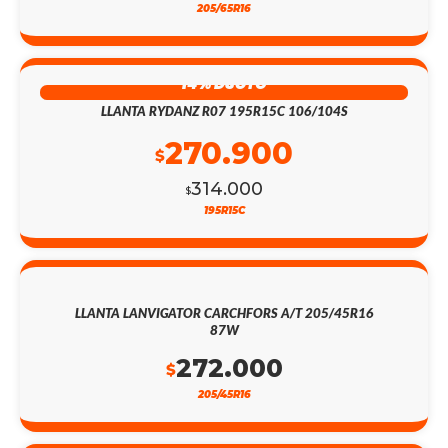
205/65R16
14% DSCTO
LLANTA RYDANZ R07 195R15C 106/104S
270.900
$
314.000
$
195R15C
LLANTA LANVIGATOR CARCHFORS A/T 205/45R16
87W
272.000
$
205/45R16