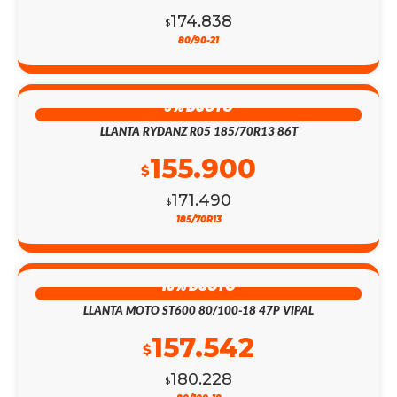
174.838
$
80/90-21
9% DSCTO
LLANTA RYDANZ R05 185/70R13 86T
155.900
$
171.490
$
185/70R13
13% DSCTO
LLANTA MOTO ST600 80/100-18 47P VIPAL
157.542
$
180.228
$