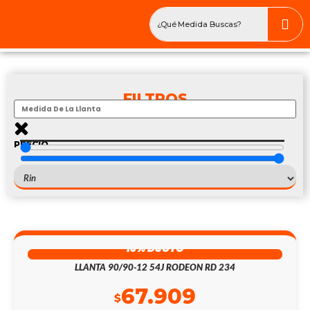
FILTROS
PRECIO
$
—
$
9.5R17.5
13% DSCTO
LLANTA 90/90-12 54J RODEON RD 234
67.909
$