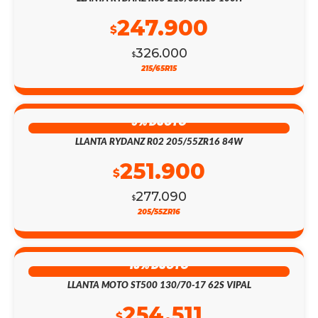
247.900
$
326.000
$
215/65R15
9% DSCTO
LLANTA RYDANZ R02 205/55ZR16 84W
251.900
$
277.090
$
205/55ZR16
13% DSCTO
LLANTA MOTO ST500 130/70-17 62S VIPAL
254.511
$