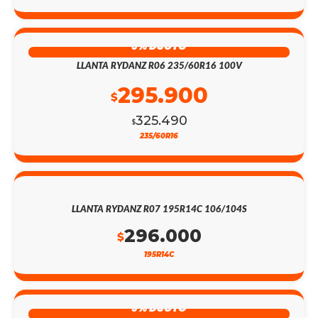
9% DSCTO
LLANTA RYDANZ R06 235/60R16 100V
295.900
$
325.490
$
235/60R16
LLANTA RYDANZ R07 195R14C 106/104S
296.000
$
195R14C
9% DSCTO