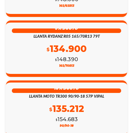
165/65R13
9% DSCTO
LLANTA RYDANZ R05 165/70R13 79T
134.900
$
148.390
$
165/70R13
13% DSCTO
LLANTA MOTO TR300 90/90-18 57P VIPAL
135.212
$
154.683
$
90/90-18