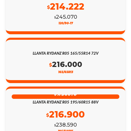
214.222
$
245.070
$
120/90-17
LLANTA RYDANZ R05 165/55R14 72V
216.000
$
165/65R13
9% DSCTO
LLANTA RYDANZ R05 195/60R15 88V
216.900
$
238.590
$