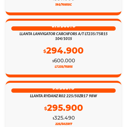
195/70R15C
51% DSCTO
LLANTA LANVIGATOR CARCHFORS A/T LT235/75R15
104/101S
294.900
$
600.000
$
LT235/75R15
9% DSCTO
LLANTA RYDANZ R02 225/50ZR17 98W
295.900
$
325.490
$
225/50ZR17