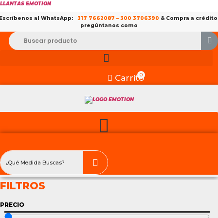
LLANTAS EMOTION
Escríbenos al WhatsApp:
317 7662087
–
300 3706390
& Compra a crédito
pregúntanos como
0
Carrito
FILTROS
PRECIO