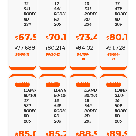
12
12
10
17
54J
54J
53J
47P
RODEON
RODEON
RODEON
RODEON
RD
RD
RD
RD
234
205
234
206
67.909
70.117
73.445
80.18
$
$
$
$
77.688
80.214
84.021
91.728
$
$
$
$
EL
EL
90/90-12
EL
EL
90/90-12
EL
EL
90/100-
EL
EL
80/100-
10
17
PRECIO
PRECIO
PRECIO
PRECIO
PRECIO
PRECIO
PRECI
PRECI
13%
13%
13%
13%
ORIGINAL
ACTUAL
ORIGINAL
ACTUAL
ORIGINAL
ACTUAL
ORIGI
ACTUA
DSCTO
DSCTO
DSCTO
DSCTO
ERA:
ES:
ERA:
ES:
ERA:
ES:
ERA:
ES:
LLANTA
LLANTA
LLANTA
LLANTA
80/100-
80/100-
80/100-
3.00-
$77.688.
$67.909.
$80.214.
$70.117.
$84.021.
$73.445.
$91.728
$80.182
17
18
18
16
53P
54P
54P
50P
RODEON
RODEON
RODEON
RODEON
RD
RD
RD
RD
206
206
205
205
85.059
85.287
88.969
89.9
$
$
$
$