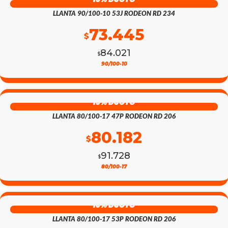
ORIGINAL
ACTUAL
LLANTA 90/100-10 53J RODEON RD 234
ERA:
ES:
73.445
$
$80.214.
$70.117.
84.021
$
EL
EL
90/100-10
PRECIO
PRECIO
13% DSCTO
ORIGINAL
ACTUAL
LLANTA 80/100-17 47P RODEON RD 206
ERA:
ES:
80.182
$
$84.021.
$73.445.
91.728
$
EL
EL
80/100-17
PRECIO
PRECIO
13% DSCTO
ORIGINAL
ACTUAL
LLANTA 80/100-17 53P RODEON RD 206
ERA:
ES: