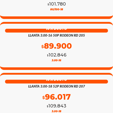
101.780
$
EL
EL
80/100-18
PRECIO
PRECIO
13% DSCTO
ORIGINAL
ACTUAL
LLANTA 3.00-16 50P RODEON RD 205
ERA:
ES:
89.900
$
$101.780.
$88.969.
102.846
$
EL
EL
3.00-16
PRECIO
PRECIO
13% DSCTO
ORIGINAL
ACTUAL
LLANTA 3.00-18 52P RODEON RD 207
ERA:
ES:
96.017
$
$102.846.
$89.900.
109.843
$
3.00-18