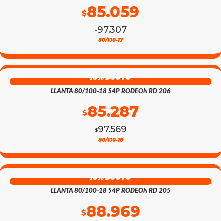
85.059
$
$91.728.
$80.182.
97.307
$
EL
EL
80/100-17
PRECIO
PRECIO
13% DSCTO
ORIGINAL
ACTUAL
LLANTA 80/100-18 54P RODEON RD 206
ERA:
ES:
85.287
$
$97.307.
$85.059.
97.569
$
EL
EL
80/100-18
PRECIO
PRECIO
13% DSCTO
ORIGINAL
ACTUAL
LLANTA 80/100-18 54P RODEON RD 205
ERA:
ES:
88.969
$
$97.569.
$85.287.