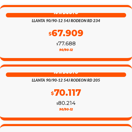
13% DSCTO
LLANTA 90/90-12 54J RODEON RD 234
67.909
$
77.688
$
EL
EL
90/90-12
PRECIO
PRECIO
13% DSCTO
ORIGINAL
ACTUAL
LLANTA 90/90-12 54J RODEON RD 205
ERA:
ES:
70.117
$
$77.688.
$67.909.
80.214
$
EL
EL
90/90-12
PRECIO
PRECIO
13% DSCTO