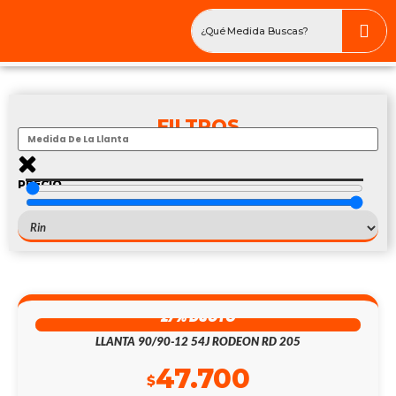
FILTROS
PRECIO
$
—
$
185/65R15
27% DSCTO
LLANTA 90/90-12 54J RODEON RD 205
47.700
$