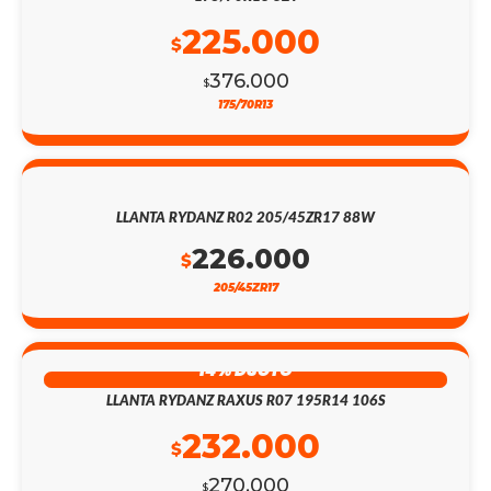
225.000
$
376.000
$
175/70R13
LLANTA RYDANZ R02 205/45ZR17 88W
226.000
$
205/45ZR17
14% DSCTO
LLANTA RYDANZ RAXUS R07 195R14 106S
232.000
$
270.000
$