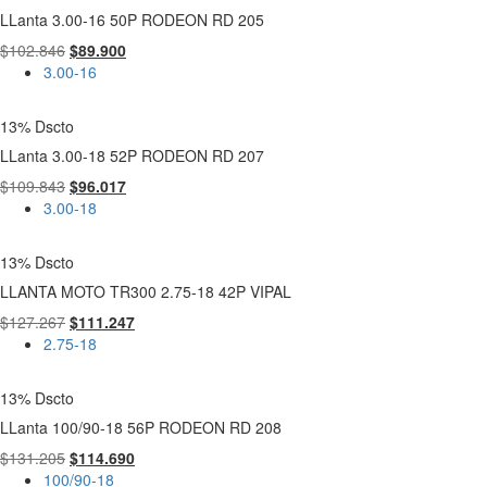
$101.780.
$88.969.
LLanta 3.00-16 50P RODEON RD 205
El
El
$
102.846
$
89.900
precio
precio
3.00-16
original
actual
era:
es:
13% Dscto
$102.846.
$89.900.
LLanta 3.00-18 52P RODEON RD 207
El
El
$
109.843
$
96.017
precio
precio
3.00-18
original
actual
era:
es:
13% Dscto
$109.843.
$96.017.
LLANTA MOTO TR300 2.75-18 42P VIPAL
El
El
$
127.267
$
111.247
precio
precio
2.75-18
original
actual
era:
es:
13% Dscto
$127.267.
$111.247.
LLanta 100/90-18 56P RODEON RD 208
El
El
$
131.205
$
114.690
precio
precio
100/90-18