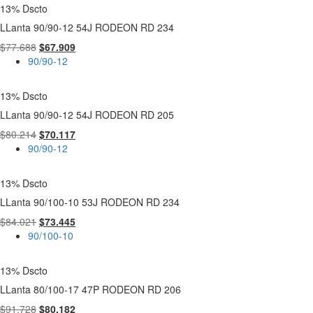
13% Dscto
LLanta 90/90-12 54J RODEON RD 234
El
El
$
77.688
$
67.909
precio
precio
90/90-12
original
actual
era:
es:
13% Dscto
$77.688.
$67.909.
LLanta 90/90-12 54J RODEON RD 205
El
El
$
80.214
$
70.117
precio
precio
90/90-12
original
actual
era:
es:
13% Dscto
$80.214.
$70.117.
LLanta 90/100-10 53J RODEON RD 234
El
El
$
84.021
$
73.445
precio
precio
90/100-10
original
actual
era:
es:
13% Dscto
$84.021.
$73.445.
LLanta 80/100-17 47P RODEON RD 206
El
El
$
91.728
$
80.182