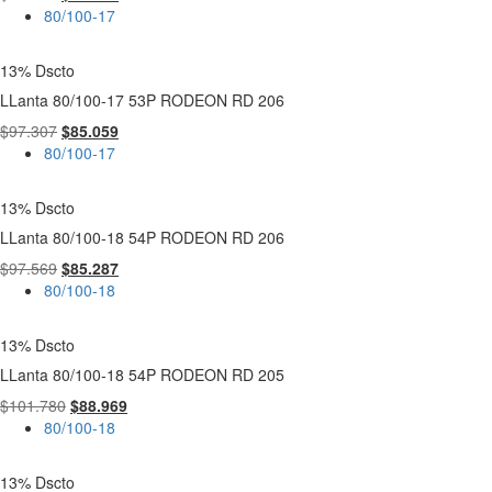
precio
precio
80/100-17
original
actual
era:
es:
13% Dscto
$91.728.
$80.182.
LLanta 80/100-17 53P RODEON RD 206
El
El
$
97.307
$
85.059
precio
precio
80/100-17
original
actual
era:
es:
13% Dscto
$97.307.
$85.059.
LLanta 80/100-18 54P RODEON RD 206
El
El
$
97.569
$
85.287
precio
precio
80/100-18
original
actual
era:
es:
13% Dscto
$97.569.
$85.287.
LLanta 80/100-18 54P RODEON RD 205
El
El
$
101.780
$
88.969
precio
precio
80/100-18
original
actual
era:
es:
13% Dscto