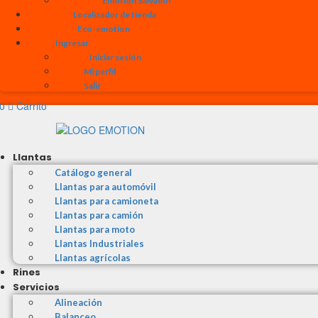
Emotion Salvador
Localizador de tienda
Eco-emotion
Ingresar
Iniciar sesión
Mi perfil
Salir
0
Carrito
Llantas
Catálogo general
Llantas para automóvil
Llantas para camioneta
Llantas para camión
Llantas para moto
Llantas Industriales
Llantas agrícolas
Rines
Servicios
Alineación
Balanceo