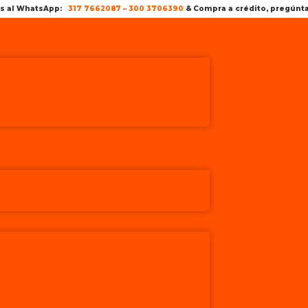
os al WhatsApp:
317 7662087
–
300 3706390
& Compra a crédito, pregún