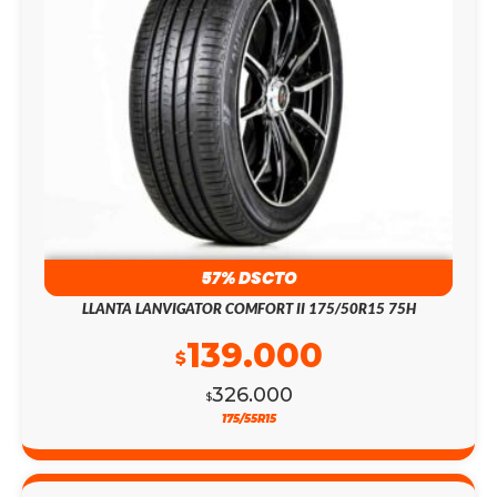
57% DSCTO
LLANTA LANVIGATOR COMFORT II 175/50R15 75H
139.000
$
326.000
$
175/55R15