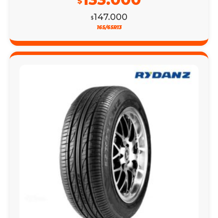
$
147.000
$
165/65R13