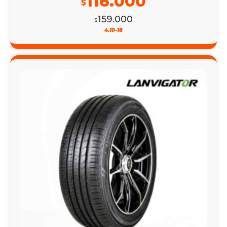
116.000
$
159.000
$
4.10-18