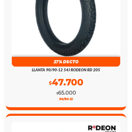
27% DSCTO
LLANTA 90/90-12 54J RODEON RD 205
47.700
$
65.000
$
90/90-12