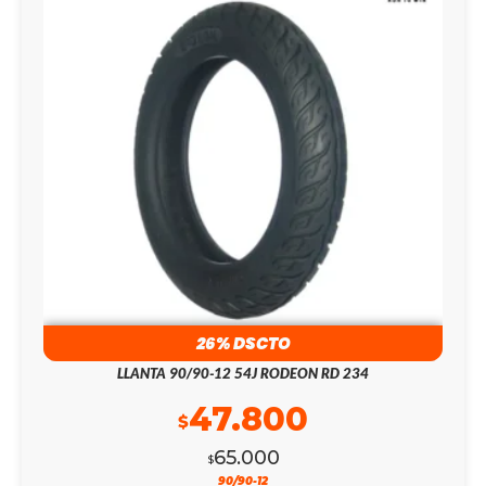
26% DSCTO
LLANTA 90/90-12 54J RODEON RD 234
47.800
$
65.000
$
90/90-12