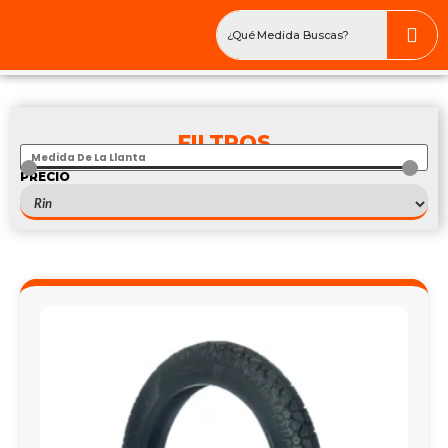
FILTROS
PRECIO
$
—
$
103