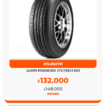
11% DSCTO
LLANTA RYDANZ R05 175/70R13 82H
132.000
$
148.000
$
175/70R13