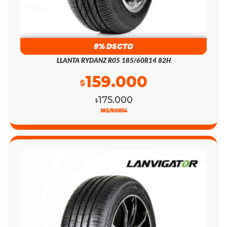
9% DSCTO
LLANTA RYDANZ R05 185/60R14 82H
159.000
$
175.000
$
185/60R14