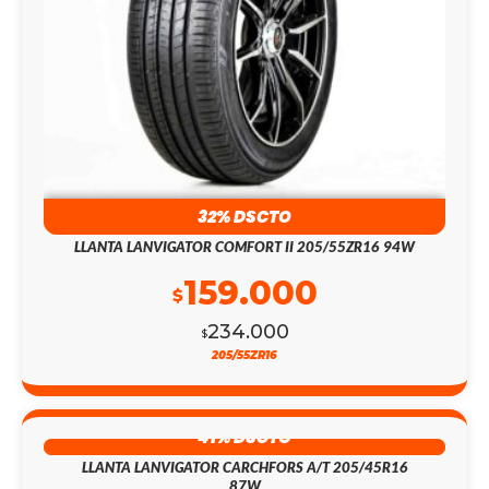
32% DSCTO
LLANTA LANVIGATOR COMFORT II 205/55ZR16 94W
159.000
$
234.000
$
205/55ZR16
41% DSCTO
LLANTA LANVIGATOR CARCHFORS A/T 205/45R16
87W