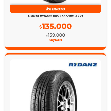
3% DSCTO
LLANTA RYDANZ R05 165/70R13 79T
135.000
$
139.000
$
165/70R13