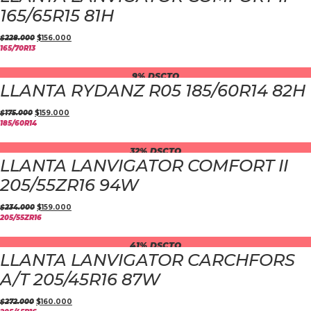
165/65R15 81H
$
228.000
$
156.000
165/70R13
9% DSCTO
LLANTA RYDANZ R05 185/60R14 82H
$
175.000
$
159.000
185/60R14
32% DSCTO
LLANTA LANVIGATOR COMFORT II
205/55ZR16 94W
$
234.000
$
159.000
205/55ZR16
41% DSCTO
LLANTA LANVIGATOR CARCHFORS
A/T 205/45R16 87W
$
272.000
$
160.000