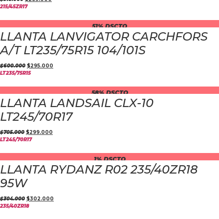
215/45ZR17
51% DSCTO
LLANTA LANVIGATOR CARCHFORS
A/T LT235/75R15 104/101S
$
600.000
$
295.000
LT235/75R15
58% DSCTO
LLANTA LANDSAIL CLX-10
LT245/70R17
$
705.000
$
299.000
LT245/70R17
1% DSCTO
LLANTA RYDANZ R02 235/40ZR18
95W
$
304.000
$
302.000
235/40ZR18