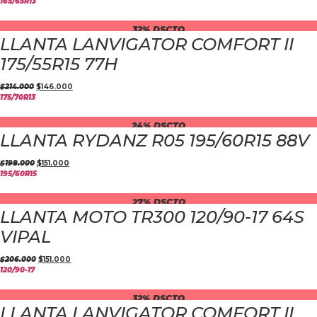
165/65R13
32% DSCTO
LLANTA LANVIGATOR COMFORT II
175/55R15 77H
$
214.000
$
146.000
175/70R13
24% DSCTO
LLANTA RYDANZ R05 195/60R15 88V
$
198.000
$
151.000
195/60R15
27% DSCTO
LLANTA MOTO TR300 120/90-17 64S
VIPAL
$
206.000
$
151.000
120/90-17
32% DSCTO
LLANTA LANVIGATOR COMFORT II