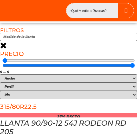
FILTROS
PRECIO
$
—
$
315/80R22.5
27% DSCTO
LLANTA 90/90-12 54J RODEON RD
205