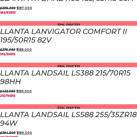
$
206.000
$
187.000
185/65R15
32% DSCTO
LLANTA LANVIGATOR COMFORT II
195/50R15 82V
$
276.000
$
188.000
195/55R15
55% DSCTO
LLANTA LANDSAIL LS388 215/70R15
98HH
$
422.000
$
189.000
215/70R15
52% DSCTO
LLANTA LANDSAIL LS588 255/35ZR18
94W
$
394.000
$
189.000