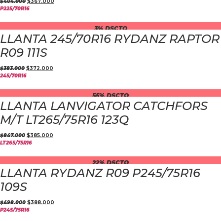
$
404.000
$
367.000
P225/70R16
3% DSCTO
LLANTA 245/70R16 RYDANZ RAPTOR
R09 111S
$
383.000
$
372.000
245/70R16
55% DSCTO
LLANTA LANVIGATOR CATCHFORS
M/T LT265/75R16 123Q
$
847.000
$
385.000
LT265/75R16
22% DSCTO
LLANTA RYDANZ R09 P245/75R16
109S
$
498.000
$
388.000
P245/75R16