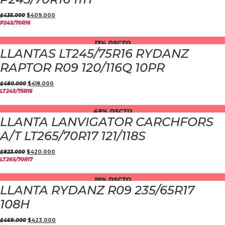
$
435.000
$
409.000
P245/70R16
13% DSCTO
LLANTAS LT245/75R16 RYDANZ
RAPTOR R09 120/116Q 10PR
$
480.000
$
418.000
LT245/75R16
49% DSCTO
LLANTA LANVIGATOR CARCHFORS
A/T LT265/70R17 121/118S
$
823.000
$
420.000
LT265/70R17
10% DSCTO
LLANTA RYDANZ R09 235/65R17
108H
$
469.000
$
423.000