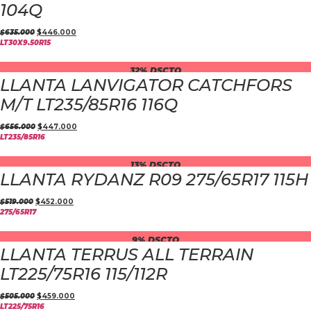
104Q
$
635.000
$
446.000
LT30X9.50R15
32% DSCTO
LLANTA LANVIGATOR CATCHFORS
M/T LT235/85R16 116Q
$
656.000
$
447.000
LT235/85R16
13% DSCTO
LLANTA RYDANZ R09 275/65R17 115H
$
519.000
$
452.000
275/65R17
9% DSCTO
LLANTA TERRUS ALL TERRAIN
LT225/75R16 115/112R
$
505.000
$
459.000
LT225/75R16