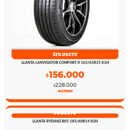
32% DSCTO
LLANTA LANVIGATOR COMFORT II 165/65R15 81H
156.000
$
228.000
$
165/70R13
9% DSCTO
LLANTA RYDANZ R05 185/60R14 82H