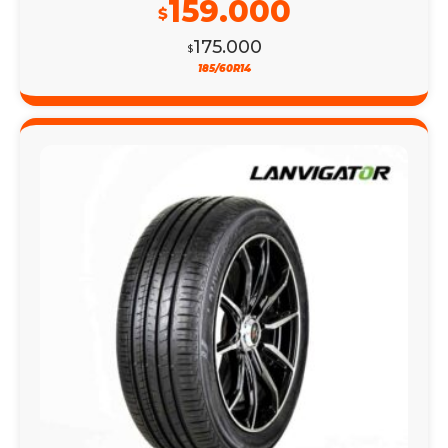
159.000
$
175.000
$
185/60R14