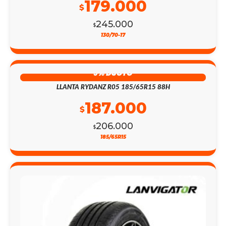
179.000
$
245.000
$
130/70-17
9% DSCTO
LLANTA RYDANZ R05 185/65R15 88H
187.000
$
206.000
$
185/65R15