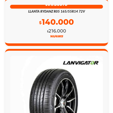
35% DSCTO
LLANTA RYDANZ R05 165/55R14 72V
140.000
$
216.000
$
165/65R13