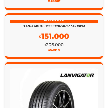
195/60R15
27% DSCTO
LLANTA MOTO TR300 120/90-17 64S VIPAL
151.000
$
206.000
$
120/90-17