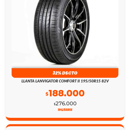
32% DSCTO
LLANTA LANVIGATOR COMFORT II 195/50R15 82V
188.000
$
276.000
$
195/55R15