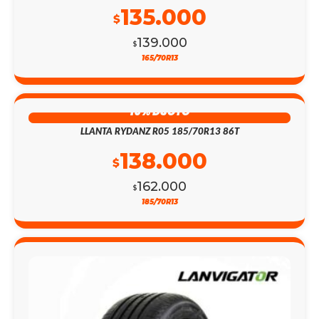
135.000
$
139.000
$
165/70R13
15% DSCTO
LLANTA RYDANZ R05 185/70R13 86T
138.000
$
162.000
$
185/70R13