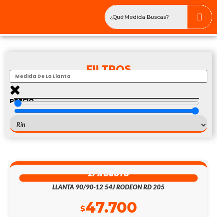
FILTROS
PRECIO
$
—
$
1076
27% DSCTO
LLANTA 90/90-12 54J RODEON RD 205
47.700
$