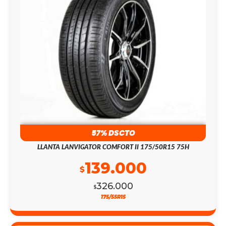
57% DSCTO
LLANTA LANVIGATOR COMFORT II 175/50R15 75H
139.000
$
326.000
$
175/55R15