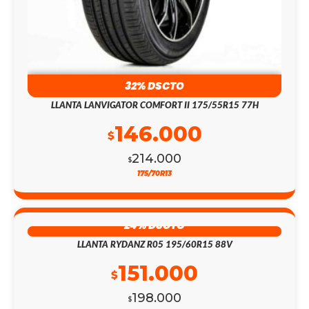
32% DSCTO
LLANTA LANVIGATOR COMFORT II 175/55R15 77H
146.000
$
214.000
$
175/70R13
24% DSCTO
LLANTA RYDANZ R05 195/60R15 88V
151.000
$
198.000
$