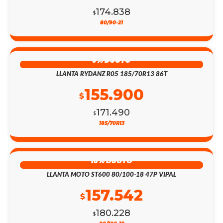
174.838
$
80/90-21
9% DSCTO
LLANTA RYDANZ R05 185/70R13 86T
155.900
$
171.490
$
185/70R13
13% DSCTO
LLANTA MOTO ST600 80/100-18 47P VIPAL
157.542
$
180.228
$