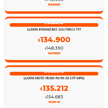
165/65R13
9% DSCTO
LLANTA RYDANZ R05 165/70R13 79T
134.900
$
148.390
$
165/70R13
13% DSCTO
LLANTA MOTO TR300 90/90-18 57P VIPAL
135.212
$
154.683
$
90/90-18