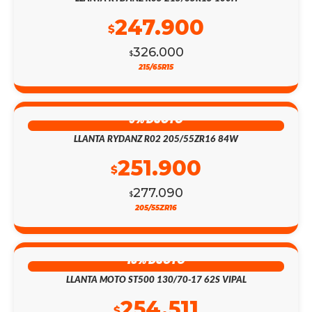
247.900
$
326.000
$
215/65R15
9% DSCTO
LLANTA RYDANZ R02 205/55ZR16 84W
251.900
$
277.090
$
205/55ZR16
13% DSCTO
LLANTA MOTO ST500 130/70-17 62S VIPAL
254.511
$