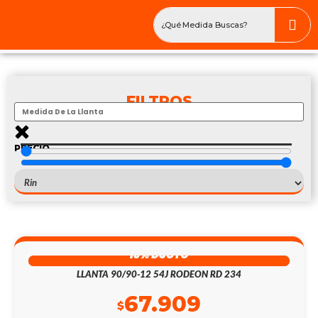
FILTROS
PRECIO
$
—
$
1136
13% DSCTO
LLANTA 90/90-12 54J RODEON RD 234
67.909
$