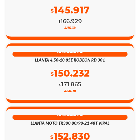
145.917
$
166.929
$
2.75-18
13% DSCTO
LLANTA 4.50-10 85E RODEON RD 301
150.232
$
171.865
$
4.50-10
13% DSCTO
LLANTA MOTO TR300 80/90-21 48T VIPAL
152.830
$