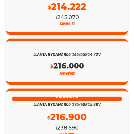
214.222
$
245.070
$
120/90-17
LLANTA RYDANZ R05 165/55R14 72V
216.000
$
165/65R13
9% DSCTO
LLANTA RYDANZ R05 195/60R15 88V
216.900
$
238.590
$