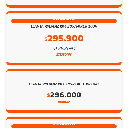
9% DSCTO
LLANTA RYDANZ R06 235/60R16 100V
295.900
$
325.490
$
235/60R16
LLANTA RYDANZ R07 195R14C 106/104S
296.000
$
195R14C
9% DSCTO