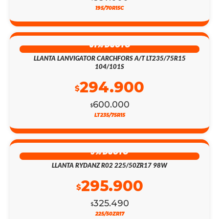
195/70R15C
51% DSCTO
LLANTA LANVIGATOR CARCHFORS A/T LT235/75R15
104/101S
294.900
$
600.000
$
LT235/75R15
9% DSCTO
LLANTA RYDANZ R02 225/50ZR17 98W
295.900
$
325.490
$
225/50ZR17