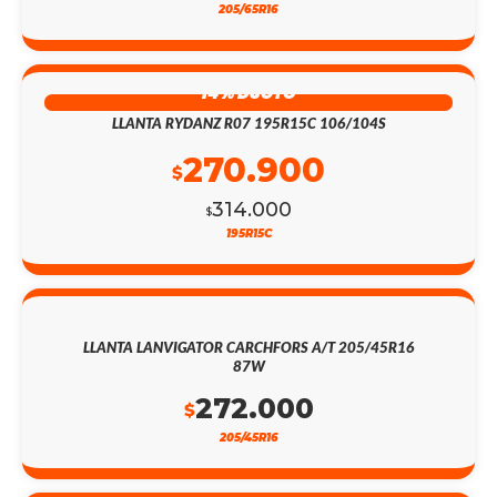
205/65R16
14% DSCTO
LLANTA RYDANZ R07 195R15C 106/104S
270.900
$
314.000
$
195R15C
LLANTA LANVIGATOR CARCHFORS A/T 205/45R16
87W
272.000
$
205/45R16