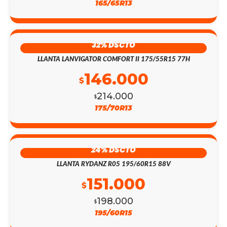
165/65R13
32% DSCTO
LLANTA LANVIGATOR COMFORT II 175/55R15 77H
146.000
$
214.000
$
175/70R13
24% DSCTO
LLANTA RYDANZ R05 195/60R15 88V
151.000
$
198.000
$
195/60R15