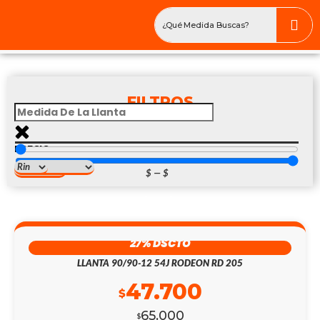
FILTROS
PRECIO
$
—
$
Dirección
27% DSCTO
LLANTA 90/90-12 54J RODEON RD 205
47.700
$
65.000
$