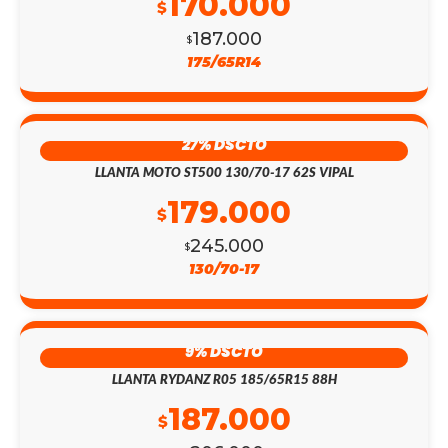
170.000
$
187.000
$
175/65R14
27% DSCTO
LLANTA MOTO ST500 130/70-17 62S VIPAL
179.000
$
245.000
$
130/70-17
9% DSCTO
LLANTA RYDANZ R05 185/65R15 88H
187.000
$