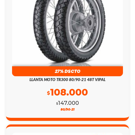
27% DSCTO
LLANTA MOTO TR300 80/90-21 48T VIPAL
108.000
$
147.000
$
80/90-21