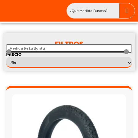
FILTROS
PRECIO
$
—
$
225/45R17