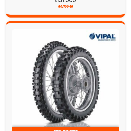
151.000
$
80/100-18