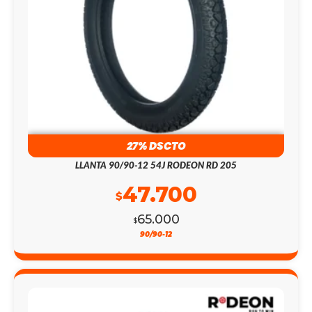
27% DSCTO
LLANTA 90/90-12 54J RODEON RD 205
47.700
$
65.000
$
90/90-12