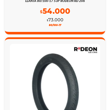
LLANTA 80/100-17 53P RODEON RD 206
54.000
$
73.000
$
80/100-17