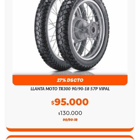
27% DSCTO
LLANTA MOTO TR300 90/90-18 57P VIPAL
95.000
$
130.000
$
90/90-18