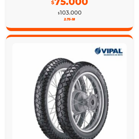
75.000
$
103.000
$
2.75-18