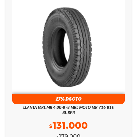
27% DSCTO
LLANTA MRL MR 4.00-8 -8 MRL MOTO MR 716 81E
BL 8PR
131.000
$
179.000
$