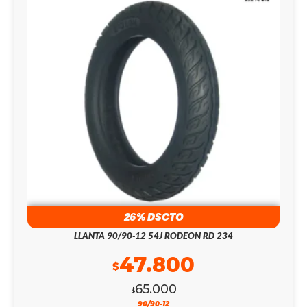
26% DSCTO
LLANTA 90/90-12 54J RODEON RD 234
47.800
$
65.000
$
90/90-12