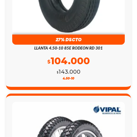
27% DSCTO
LLANTA 4.50-10 85E RODEON RD 301
104.000
$
143.000
$
4.50-10