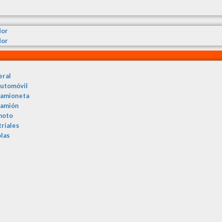
dor
dor
eral
automóvil
camioneta
camión
moto
triales
olas