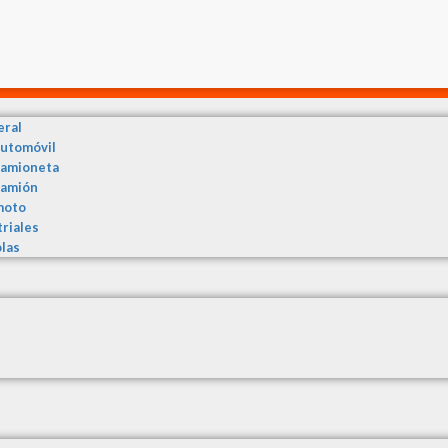
eral
automóvil
camioneta
camión
moto
triales
olas