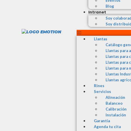
Eventos
Blog
Intranet
Soy colabora
Soy distribui
Llantas
Catálogo gen
Llantas para 
Llantas para 
Llantas para 
Llantas para 
Llantas Indus
Llantas agríc
Rines
Servicios
Alineación
Balanceo
Calibración
Instalación
Garantía
Agenda tu cita