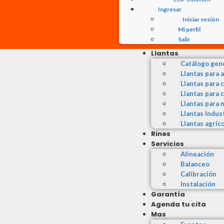
Ingresar
Iniciar sesión
Mi perfil
Salir
Llantas
Catálogo gen
Llantas para 
Llantas para 
Llantas para 
Llantas para 
Llantas Indus
Llantas agríc
Rines
Servicios
Alineación
Balanceo
Calibración
Instalación
Garantía
Agenda tu cita
Mas