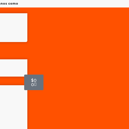
tanos como
$
0
0