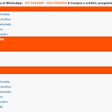
os al WhatsApp:
317 7662087
–
300 3706390
& Compra a crédito, pregún
lombia
sta Rica
atemala
ru
lvador
nda
lombia
sta Rica
atemala
ru
lvador
da