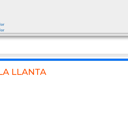
dor
dor
LA LLANTA