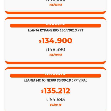
165/65R13
9% DSCTO
LLANTA RYDANZ R05 165/70R13 79T
134.900
$
148.390
$
165/70R13
13% DSCTO
LLANTA MOTO TR300 90/90-18 57P VIPAL
135.212
$
154.683
$
90/90-18