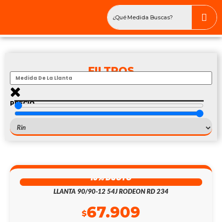
FILTROS
PRECIO
$
—
$
123. 120
13% DSCTO
LLANTA 90/90-12 54J RODEON RD 234
67.909
$