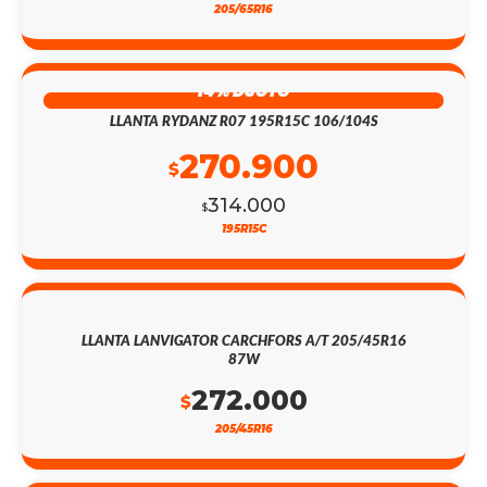
205/65R16
14% DSCTO
LLANTA RYDANZ R07 195R15C 106/104S
270.900
$
314.000
$
195R15C
LLANTA LANVIGATOR CARCHFORS A/T 205/45R16
87W
272.000
$
205/45R16