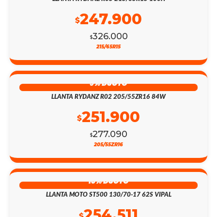
247.900
$
326.000
$
215/65R15
9% DSCTO
LLANTA RYDANZ R02 205/55ZR16 84W
251.900
$
277.090
$
205/55ZR16
13% DSCTO
LLANTA MOTO ST500 130/70-17 62S VIPAL
254.511
$