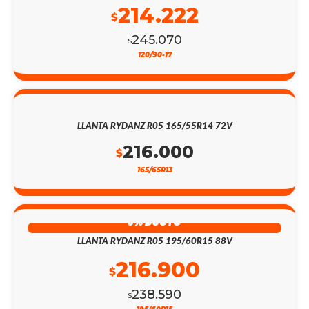
214.222
$
245.070
$
120/90-17
LLANTA RYDANZ R05 165/55R14 72V
216.000
$
165/65R13
9% DSCTO
LLANTA RYDANZ R05 195/60R15 88V
216.900
$
238.590
$