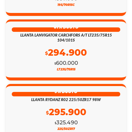
195/70R15C
51% DSCTO
LLANTA LANVIGATOR CARCHFORS A/T LT235/75R15
104/101S
294.900
$
600.000
$
LT235/75R15
9% DSCTO
LLANTA RYDANZ R02 225/50ZR17 98W
295.900
$
325.490
$
225/50ZR17