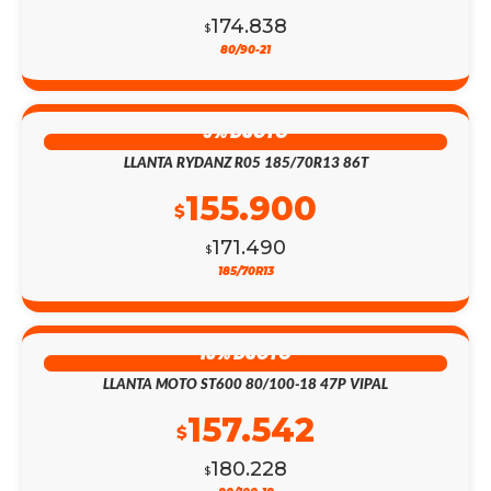
174.838
$
80/90-21
9% DSCTO
LLANTA RYDANZ R05 185/70R13 86T
155.900
$
171.490
$
185/70R13
13% DSCTO
LLANTA MOTO ST600 80/100-18 47P VIPAL
157.542
$
180.228
$