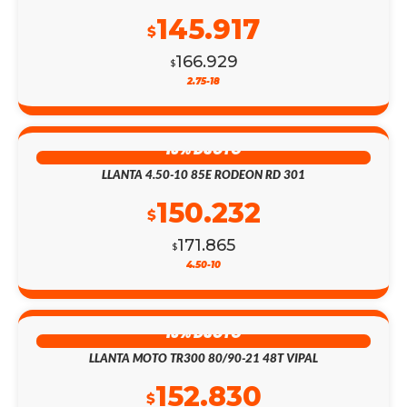
145.917
$
166.929
$
2.75-18
13% DSCTO
LLANTA 4.50-10 85E RODEON RD 301
150.232
$
171.865
$
4.50-10
13% DSCTO
LLANTA MOTO TR300 80/90-21 48T VIPAL
152.830
$