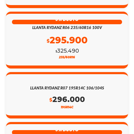
9% DSCTO
LLANTA RYDANZ R06 235/60R16 100V
295.900
$
325.490
$
235/60R16
LLANTA RYDANZ R07 195R14C 106/104S
296.000
$
195R14C
9% DSCTO