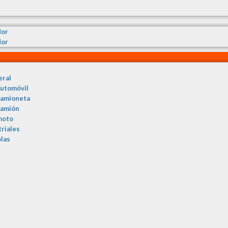
dor
dor
eral
automóvil
camioneta
camión
moto
triales
olas