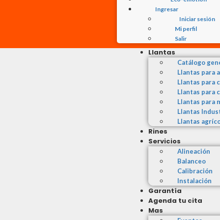
Ingresar
Iniciar sesión
Mi perfil
Salir
Llantas
Catálogo gen
Llantas para 
Llantas para 
Llantas para 
Llantas para 
Llantas Indus
Llantas agríc
Rines
Servicios
Alineación
Balanceo
Calibración
Instalación
Garantía
Agenda tu cita
Mas