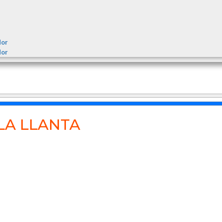
dor
dor
LA LLANTA