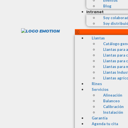
Eventos
Blog
Intranet
Soy colabora
Soy distribui
Llantas
Catálogo gen
Llantas para 
Llantas para 
Llantas para 
Llantas para 
Llantas Indus
Llantas agríc
Rines
Servicios
Alineación
Balanceo
Calibración
Instalación
Garantía
Agenda tu cita