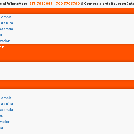
os al WhatsApp:
317 7662087
–
300 3706390
& Compra a crédito, pregún
lombia
sta Rica
atemala
ru
lvador
nda
lombia
sta Rica
atemala
ru
lvador
da