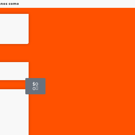
tanos como
$
0
0