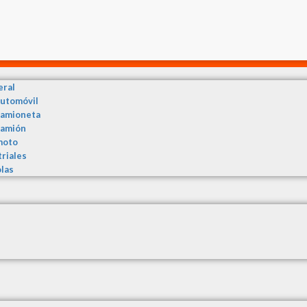
eral
automóvil
camioneta
camión
moto
triales
olas