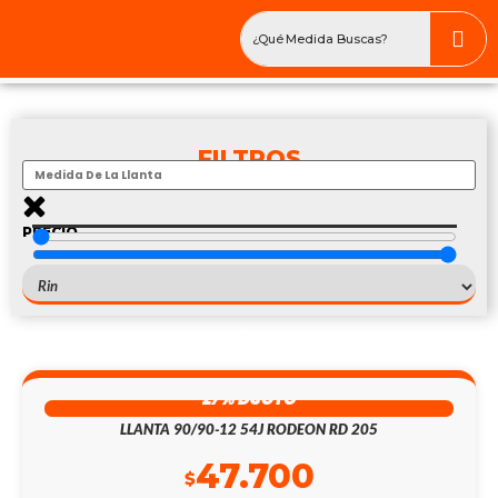
FILTROS
PRECIO
$
—
$
195/50R16
27% DSCTO
LLANTA 90/90-12 54J RODEON RD 205
47.700
$