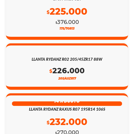
225.000
$
376.000
$
175/70R13
LLANTA RYDANZ R02 205/45ZR17 88W
226.000
$
205/45ZR17
14% DSCTO
LLANTA RYDANZ RAXUS R07 195R14 106S
232.000
$
270.000
$